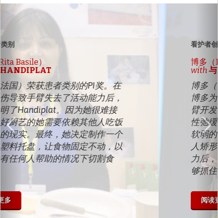
以
下
前
一
个
看护者创新类别
博多（Bodo Hoenen）
with
与ROBOTIC ORTHODOX
博多（美国）获得看护者类别的PI奖。
博多为他的女儿洛雷莱（Lorelei）的手
臂开发了一种机器人矫形器，她患有急
性弛缓性脊髓炎，这是一种会导致手臂
软弱的神经系统疾病。洛雷莱使用机器
人矫形器进行物理治疗，以恢复活动能
力后，在一段时间的治疗后，她已经能
够抓住轻的物体。“
阅读更多