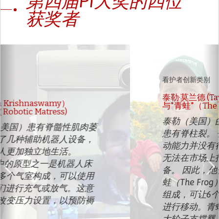
第四届PI大奖的四位
获奖者
Previous
N
看护者创新类别
泰勒·莫兰德 (Taylor Moreland)
与"青蛙"（The Frog)
泰勒（美国）的儿子布罗迪（Brody）
患有脊柱裂。 他接受了几次手术，但行
动能力并没有得到改善，而他的家人也
无法在市场上找到能够帮助孩子的设
备。 因此，他们决定发明一个装置--青
蛙（The Frog）。它由带轮子的小工具
组成，可让6个月以上的婴儿利用手臂
进行移动。青蛙通过放置于臀部附近的
大轮子支撑婴儿的体重。