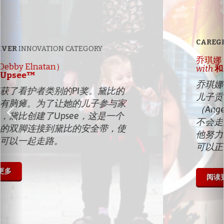
CAREGIVER
INNOVATION CATEGORY
乔琪娜（Joaquina Teixeira）
with
和彩色的氦气球
乔琪娜荣获了看护者类别的PI奖。她的
儿子贡卡洛（Gonçalo）患有安格曼
（Angelman）综合症。医生说他永远
不会走路。看到空中的彩色氦气气球，
他努力站起来接触到他们。如今他已经
可以正常行走了。
阅读更多