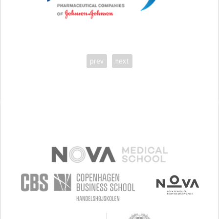
prev
next