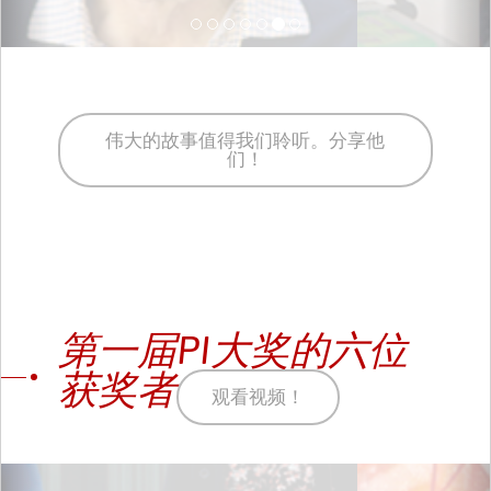
伟大的故事值得我们聆听。分享他
们！
第一届PI大奖的六位
获奖者
观看视频！
Previous
Ne