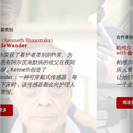
Previous
Ne
合作者创新类别
帕维尔（Pavel Kurbatsky）
with
会说话的盲杖
帕维尔荣获了合作者类别的PI奖。与残
疾儿童合作后，帕维尔想发明一些东西
让他们的生活更美好。因此，他创造了
一个走路的说话棒，帮助盲人导航。
阅读更多