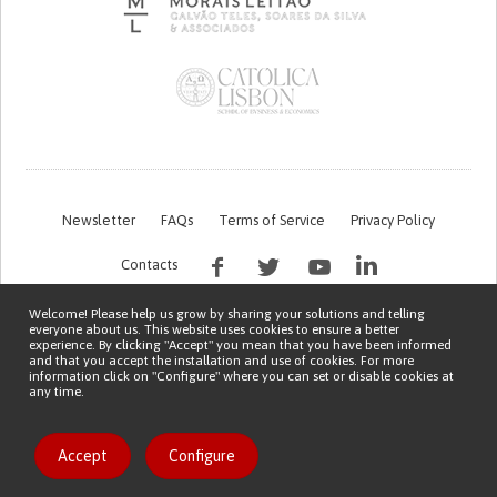
Newsletter
FAQs
Terms of Service
Privacy Policy
Contacts
Welcome! Please help us grow by sharing your solutions and telling
everyone about us. This website uses cookies to ensure a better
experience. By clicking "Accept" you mean that you have been informed
and that you accept the installation and use of cookies. For more
information click on "Configure" where you can set or disable cookies at
any time.
This work is being financed by the FCT project with the reference PTDC/EGE-
OGE/7995/2020
Copyright © 2026 Patient Innovation.
Powered by
Orange Bird
Accept
Configure