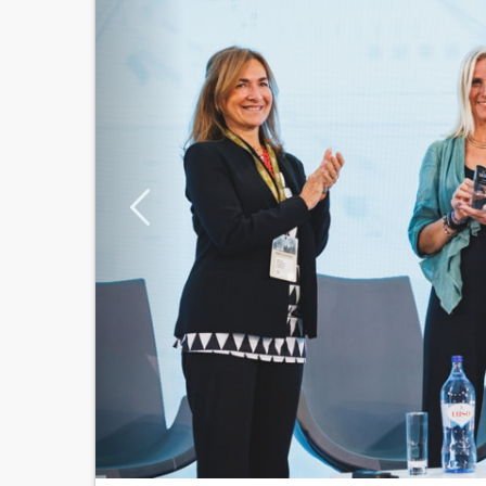
DOENTE INOVADOR
com
Be My Eyes