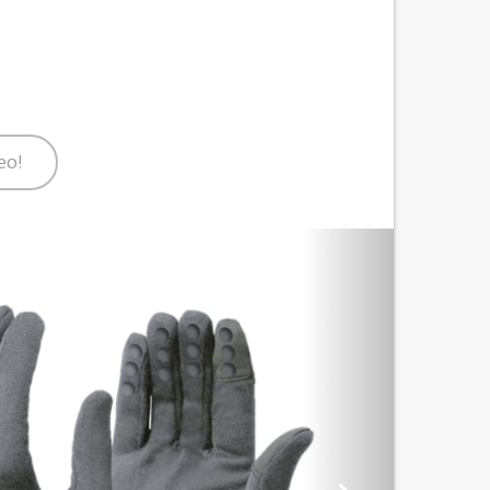
eo!
Next