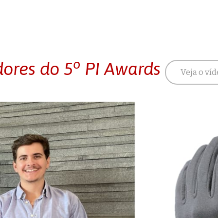
o
dores do 5
PI Awards
Veja o víd