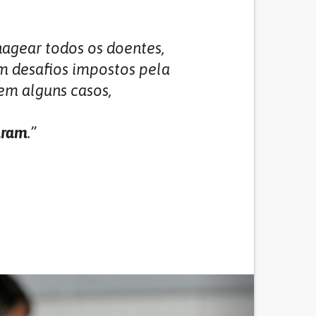
nagear todos os doentes,
m desafios impostos pela
 em alguns casos,
aram
.”
Next