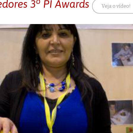
o
edores 3
PI Awards
Veja o vídeo!