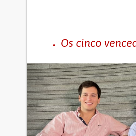
Os cinco vence
Previous
DOENTE INOVADOR
com
Uhura Bionics