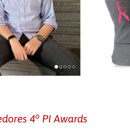
o
edores 4
PI Awards