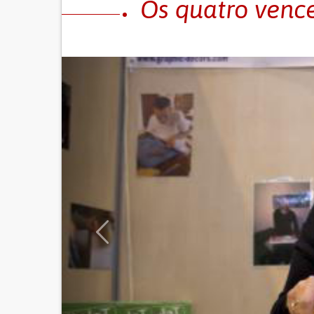
Os quatro venc
Previous
CATEGORIA
com
ORTÓTESE ROBÓTICA