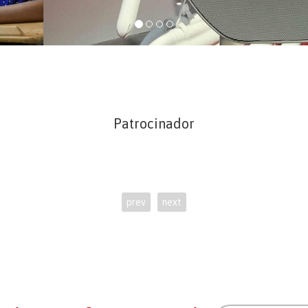
Patrocinador
prev
next