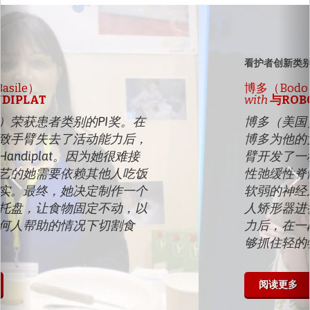
以
下
前
一
个
看护者创新类别
博多（Bodo Hoenen）
with
与ROBOTIC ORTHODOX
博多（美国）获得看护者类别的PI奖。
博多为他的女儿洛雷莱（Lorelei）的手
臂开发了一种机器人矫形器，她患有急
性弛缓性脊髓炎，这是一种会导致手臂
软弱的神经系统疾病。洛雷莱使用机器
人矫形器进行物理治疗，以恢复活动能
力后，在一段时间的治疗后，她已经能
够抓住轻的物体。“
阅读更多