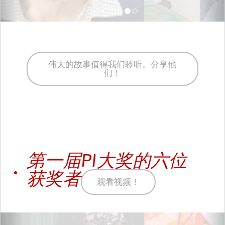
伟大的故事值得我们聆听。分享他
们！
第一届PI大奖的六位
获奖者
观看视频！
Previous
Ne