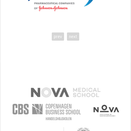
prev
next