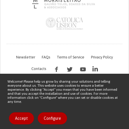
Newsletter
FAQs
Terms of Service
Privacy Policy
Contacts
Welcome! Please help us grow by sharing your solutions and telling
everyone about us. This website uses cookies to ensure a better
experience. By clicking "Accept" you mean that you have been informed
and that you accept the installation and use of cookies. For more
information click on "Configure" where you can set or disable cookies at
any time.
This work is being financed by the FCT project with the reference PTDC/EGE-
OGE/7995/2020
Copyright © 2026 Patient Innovation.
Powered by
Orange Bird
Accept
Configure