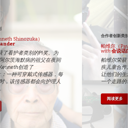
Previous
Ne
合作者创新类别
帕维尔（Pavel Kurbatsky）
with
会说话的盲杖
帕维尔荣获了合作者类别的PI奖。与残
疾儿童合作后，帕维尔想发明一些东西
让他们的生活更美好。因此，他创造了
一个走路的说话棒，帮助盲人导航。
阅读更多