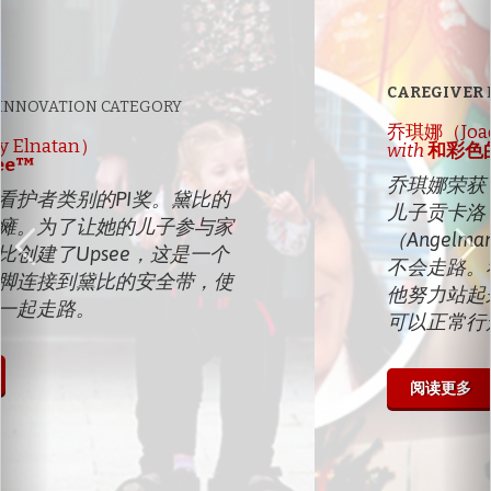
CAREGIVER
INNOVATION CATEGORY
乔琪娜（Joaquina Teixeira）
with
和彩色的氦气球
乔琪娜荣获了看护者类别的PI奖。她的
儿子贡卡洛（Gonçalo）患有安格曼
（Angelman）综合症。医生说他永远
不会走路。看到空中的彩色氦气气球，
他努力站起来接触到他们。如今他已经
可以正常行走了。
阅读更多