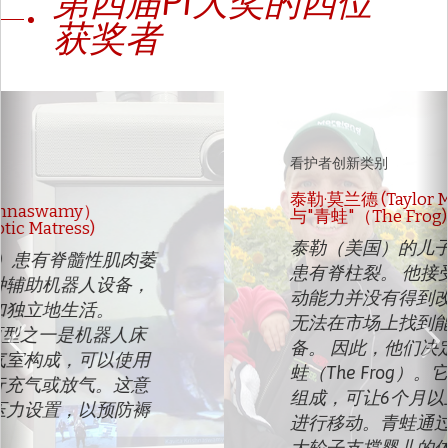
第四届PI大奖的四位
获奖者
Previous
N
看护者创新类别
泰勒·莫兰德 (Taylor Moreland)
与"青蛙"（The Frog)
泰勒（美国）的儿子布罗迪（Brody）
患有脊柱裂。 他接受了几次手术，但行
动能力并没有得到改善，而他的家人也
无法在市场上找到能够帮助孩子的设
备。 因此，他们决定发明一个装置--青
蛙（The Frog）。它由带轮子的小工具
组成，可让6个月以上的婴儿利用手臂
进行移动。青蛙通过放置于臀部附近的
大轮子支撑婴儿的体重。