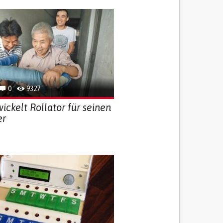
0
9327
ickelt Rollator für seinen
er