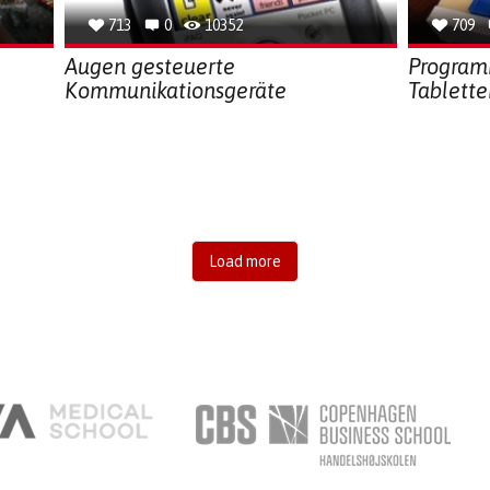
713
0
10352
709
Augen gesteuerte
Program
Kommunikationsgeräte
Tablett
Load more