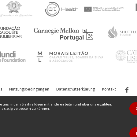
s
Nutzungsbedingungen
Datenschutzerklärung
Kontakt
e uns, indem Sie ihre Ideen mit anderen teilen und über uns erzählen.
s stetig verbessern zu können.
s work is being financed by the FCT project with the reference PTDC/EGE-OGE/7995/
Copyright © 2026 Patient Innovation.
Powered by
Orange Bird