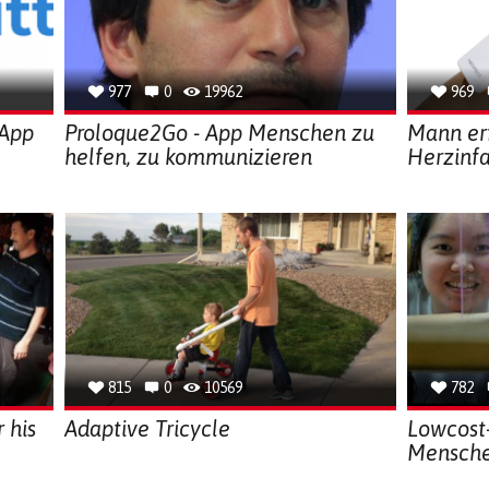
977
0
19962
969
 App
Proloque2Go - App Menschen zu
Mann erf
helfen, zu kommunizieren
Herzinfa
815
0
10569
782
 his
Adaptive Tricycle
Lowcost-
Mensche