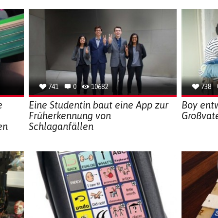
741
0
10682
738
e
Eine Studentin baut eine App zur
Boy entw
Früherkennung von
Großvat
en
Schlaganfällen