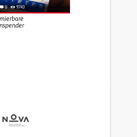
0
9743
mierbare
enspender