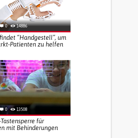
0
14886
indet “Handgestell”, um
rkt-Patienten zu helfen
0
13508
Tastensperre für
n mit Behinderungen