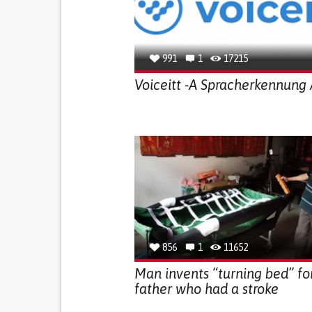
991
1
17215
Voiceitt -A Spracherkennung
856
1
11652
Man invents “turning bed” for
father who had a stroke