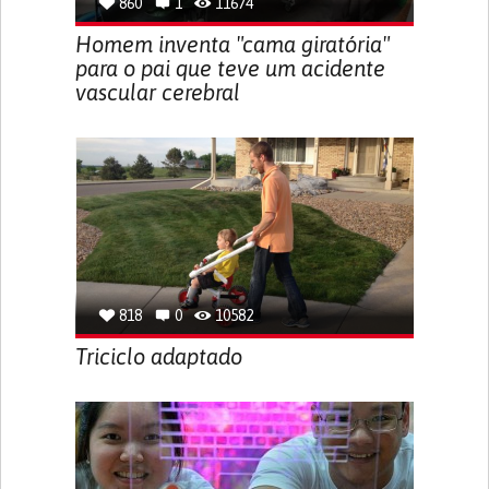
860
1
11674
Homem inventa "cama giratória"
para o pai que teve um acidente
vascular cerebral
818
0
10582
Triciclo adaptado