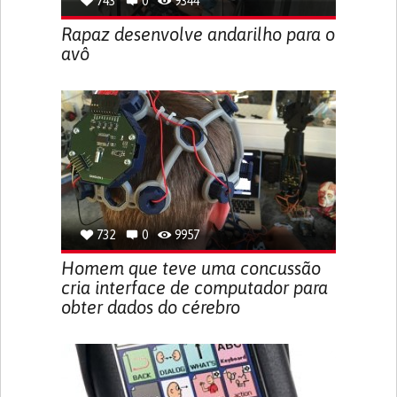
743
0
9344
Rapaz desenvolve andarilho para o
avô
732
0
9957
Homem que teve uma concussão
cria interface de computador para
obter dados do cérebro