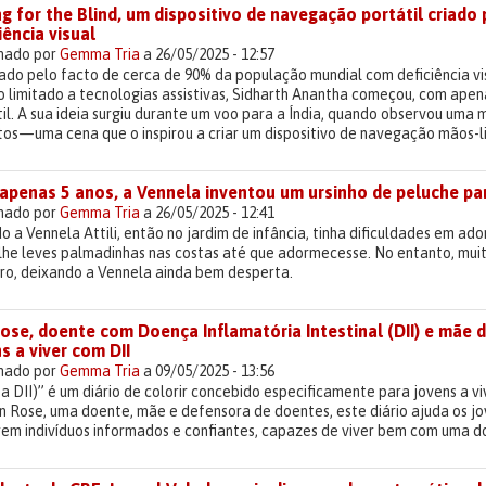
g for the Blind, um dispositivo de navegação portátil criad
iência visual
lhado por
Gemma Tria
a 26/05/2025 - 12:57
ado pelo facto de cerca de 90% da população mundial com deficiência v
 limitado a tecnologias assistivas, Sidharth Anantha começou, com apen
il. A sua ideia surgiu durante um voo para a Índia, quando observou uma m
tos—uma cena que o inspirou a criar um dispositivo de navegação mãos-l
apenas 5 anos, a Vennela inventou um ursinho de peluche pa
lhado por
Gemma Tria
a 26/05/2025 - 12:41
 a Vennela Attili, então no jardim de infância, tinha dificuldades em ad
lhe leves palmadinhas nas costas até que adormecesse. No entanto, mu
iro, deixando a Vennela ainda bem desperta.
ose, doente com Doença Inflamatória Intestinal (DII) e mãe d
s a viver com DII
lhado por
Gemma Tria
a 09/05/2025 - 13:56
 a DII)” é um diário de colorir concebido especificamente para jovens a v
n Rose, uma doente, mãe e defensora de doentes, este diário ajuda os jo
rem indivíduos informados e confiantes, capazes de viver bem com uma d