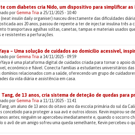
e com diabetes cria Nido, um dispositivo para simplificar as i
lhado por
Gemma Tria
a 25/11/2025 - 10:40
 (neat insulin daily organiser) nasceu directamente das dificuldades diár
sticada aos 20 anos, passou de repente a ter de injectar insulina três a 
nto transportava agulhas soltas, canetas, tampas e materiais usados qu
s e resistentes a perfurações.
aya – Uma solução de cuidados ao domicílio acessível, inspi
lhado por
Gemma Tria
a 14/11/2025 - 09:59
Yaya é uma plataforma digital de cuidados criada para tornar o apoio do
vel, económico e fiável. Conecta famílias a estudantes universitários da
s domínios relacionados com a saúde, oferecendo um grupo de cuidadore
ades da vida diária e assistência em casa.
 Tang, de 13 anos, cria sistema de deteção de quedas para p
lhado por
Gemma Tria
a 11/11/2025 - 11:41
Tang, um aluno de 13 anos do oitavo ano da escola primária do sul da Cal
 concebido para proteger a sua avó e outros idosos. Kevin inspirou-se d
 anos antes; ninguém se apercebeu imediatamente e, quando o socorro c
o o avô de um amigo sofreu uma queda semelhante, Kevin percebeu o quã