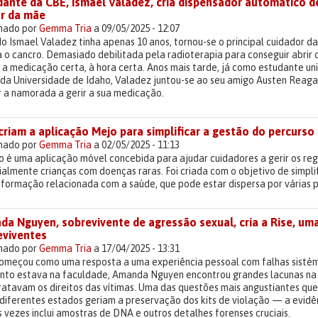
dante da CBE, Ismael Valadez, cria dispensador automático d
ar da mãe
lhado por
Gemma Tria
a 09/05/2025 - 12:07
o Ismael Valadez tinha apenas 10 anos, tornou-se o principal cuidador
 o cancro. Demasiado debilitada pela radioterapia para conseguir abrir
a medicação certa, à hora certa. Anos mais tarde, já como estudante uni
 da Universidade de Idaho, Valadez juntou-se ao seu amigo Austen Reaga
r a namorada a gerir a sua medicação.
criam a aplicação Mejo para simplificar a gestão do percurs
lhado por
Gemma Tria
a 02/05/2025 - 11:13
 é uma aplicação móvel concebida para ajudar cuidadores a gerir os reg
almente crianças com doenças raras. Foi criada com o objetivo de simplif
nformação relacionada com a saúde, que pode estar dispersa por várias 
a Nguyen, sobrevivente de agressão sexual, cria a Rise, um
eviventes
lhado por
Gemma Tria
a 17/04/2025 - 13:31
começou como uma resposta a uma experiência pessoal com falhas sistém
nto estava na faculdade, Amanda Nguyen encontrou grandes lacunas na f
ratavam os direitos das vítimas. Uma das questões mais angustiantes que
diferentes estados geriam a preservação dos kits de violação — a evidê
 vezes inclui amostras de DNA e outros detalhes forenses cruciais.