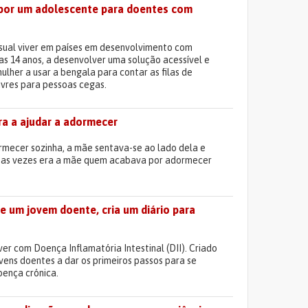
o por um adolescente para doentes com
isual viver em países em desenvolvimento com
as 14 anos, a desenvolver uma solução acessível e
ulher a usar a bengala para contar as filas de
ivres para pessoas cegas.
ra a ajudar a adormecer
ormecer sozinha, a mãe sentava-se ao lado dela e
itas vezes era a mãe quem acabava por adormecer
e um jovem doente, cria um diário para
iver com Doença Inflamatória Intestinal (DII). Criado
vens doentes a dar os primeiros passos para se
oença crónica.