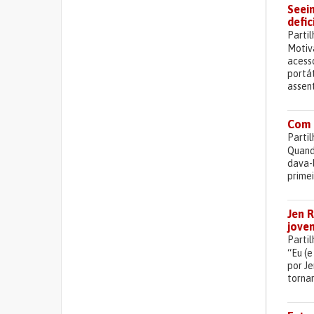
Seein
defic
Parti
Motiv
acesso
portát
assen
Com 
Parti
Quando
dava-
prime
Jen R
joven
Parti
“Eu (e
por Je
torna