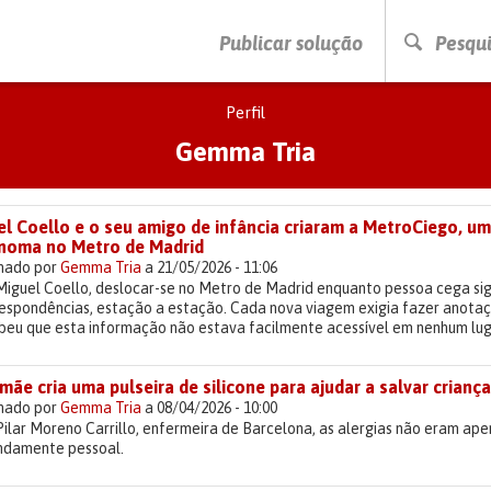
PRESSIONE ENTER PARA PESQUISAR
Publicar solução
Pesqui
Perfil
Gemma Tria
el Coello e o seu amigo de infância criaram a MetroCiego, u
noma no Metro de Madrid
lhado por
Gemma Tria
a 21/05/2026 - 11:06
Miguel Coello, deslocar-se no Metro de Madrid enquanto pessoa cega sig
respondências, estação a estação. Cada nova viagem exigia fazer anotaç
eu que esta informação não estava facilmente acessível em nenhum lugar
ãe cria uma pulseira de silicone para ajudar a salvar crianç
lhado por
Gemma Tria
a 08/04/2026 - 10:00
ilar Moreno Carrillo, enfermeira de Barcelona, as alergias não eram ape
ndamente pessoal.