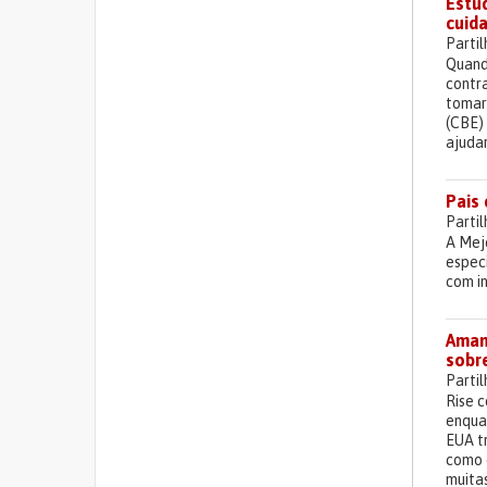
Estu
cuid
Parti
Quand
contra
tomar 
(CBE)
ajuda
Pais 
Parti
A Mejo
especi
com i
Amand
sobr
Parti
Rise 
enqua
EUA t
como 
muitas