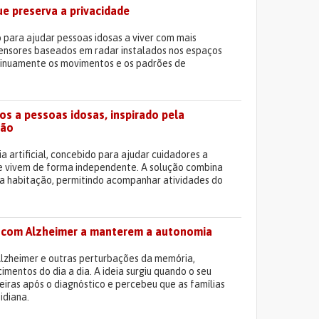
e preserva a privacidade
para ajudar pessoas idosas a viver com mais
sensores baseados em radar instalados nos espaços
ntinuamente os movimentos e os padrões de
s a pessoas idosas, inspirado pela
ção
 artificial, concebido para ajudar cuidadores a
ue vivem de forma independente. A solução combina
da habitação, permitindo acompanhar atividades do
as com Alzheimer a manterem a autonomia
lzheimer e outras perturbações da memória,
entos do dia a dia. A ideia surgiu quando o seu
eiras após o diagnóstico e percebeu que as famílias
idiana.