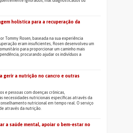
quentemente ignorados, mal diagnosticados ou
gem holística para a recuperação da
por Tommy Rosen, baseada na sua experiência
uperação eram insuficientes, Rosen desenvolveu um
 comunitário para proporcionar um caminho mais
endência, procurando ajudar os indivíduos a
 gerir a nutrição no cancro e outras
os e pessoas com doenças crónicas,
s necessidades nutricionais específicas através da
conselhamento nutricional em tempo real. O serviço
de através da nutrição.
ar a saúde mental, apoiar o bem-estar no