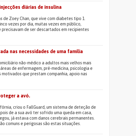
njecções diárias de insulina
ias de Zoey Chan, que vive com diabetes tipo 1.
cinco vezes por dia, muitas vezes em público,
e precisavam de ser descartados em recipientes
rada nas necessidades de uma família
miciliário não-médico a adultos mais velhos mais
s áreas de enfermagem, pré-medicina, psicologia e
s motivados que prestam companhia, apoio nas
roteger a avó.
ifórnia, criou o FallGuard, um sistema de deteção de
epois de a sua avó ter sofrido uma queda em casa,
hegou, já estava com danos cerebrais permanentes.
o comuns e perigosas são estas situações.