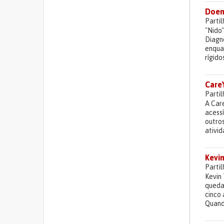
Doent
Parti
"Nido"
Diagno
enqua
rígido
CareY
Parti
A Care
acessí
outro
ativid
Kevin
Parti
Kevin 
quedas
cinco
Quand