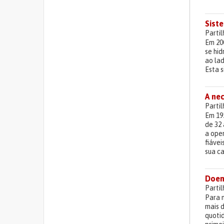
Sist
Parti
Em 20
se hi
ao la
Esta s
A nec
Parti
Em 19
de 32 
a oper
fiáve
sua c
Doen
Parti
Para 
mais 
quoti