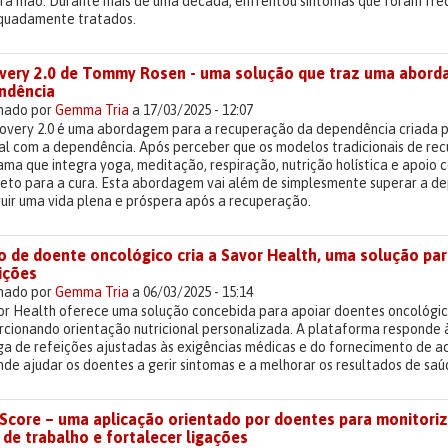
ira mão. Durante mais de uma década, enfrentou sintomas que foram fre
quadamente tratados.
very 2.0 de Tommy Rosen - uma solução que traz uma aborda
ndência
lhado por
Gemma Tria
a 17/03/2025 - 12:07
overy 2.0 é uma abordagem para a recuperação da dependência criada 
al com a dependência. Após perceber que os modelos tradicionais de rec
ma que integra yoga, meditação, respiração, nutrição holística e apoio
eto para a cura. Esta abordagem vai além de simplesmente superar a dep
ruir uma vida plena e próspera após a recuperação.
 de doente oncológico cria a Savor Health, uma solução para
ições
lhado por
Gemma Tria
a 06/03/2025 - 15:14
or Health oferece uma solução concebida para apoiar doentes oncológic
cionando orientação nutricional personalizada. A plataforma responde à
ga de refeições ajustadas às exigências médicas e do fornecimento de a
de ajudar os doentes a gerir sintomas e a melhorar os resultados de saú
Score – uma aplicação orientado por doentes para monitoriz
 de trabalho e fortalecer ligações