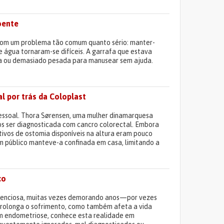
oente
 com um problema tão comum quanto sério: manter-
 água tornaram-se difíceis. A garrafa que estava
ia ou demasiado pesada para manusear sem ajuda.
al por trás da Coloplast
essoal. Thora Sørensen, uma mulher dinamarquesa
pós ser diagnosticada com cancro colorectal. Embora
tivos de ostomia disponíveis na altura eram pouco
m público manteve-a confinada em casa, limitando a
co
silenciosa, muitas vezes demorando anos—por vezes
rolonga o sofrimento, como também afeta a vida
om endometriose, conhece esta realidade em