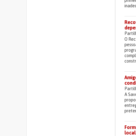
prime
inade
Reco
depe
Parti
O Rec
pesso
progra
compl
const
Amigo
cond
Parti
A Sav
propor
entre
preten
Form
local