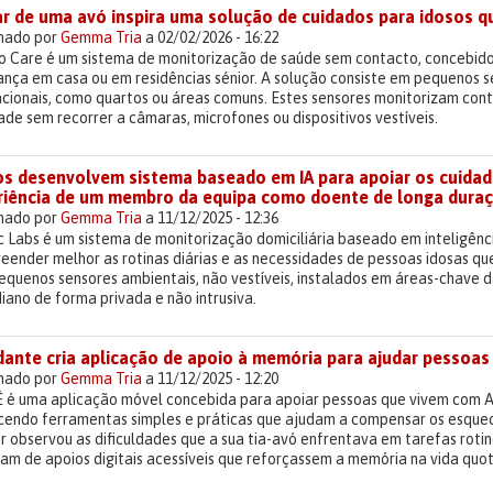
r de uma avó inspira uma solução de cuidados para idosos qu
lhado por
Gemma Tria
a 02/02/2026 - 16:22
o Care é um sistema de monitorização de saúde sem contacto, concebido 
ança em casa ou em residências sénior. A solução consiste em pequenos 
acionais, como quartos ou áreas comuns. Estes sensores monitorizam co
ade sem recorrer a câmaras, microfones ou dispositivos vestíveis.
os desenvolvem sistema baseado em IA para apoiar os cuidado
riência de um membro da equipa como doente de longa dura
lhado por
Gemma Tria
a 11/12/2025 - 12:36
 Labs é um sistema de monitorização domiciliária baseado em inteligência
eender melhor as rotinas diárias e as necessidades de pessoas idosas q
pequenos sensores ambientais, não vestíveis, instalados em áreas-chave 
iano de forma privada e não intrusiva.
dante cria aplicação de apoio à memória para ajudar pesso
lhado por
Gemma Tria
a 11/12/2025 - 12:20
 é uma aplicação móvel concebida para apoiar pessoas que vivem com A
cendo ferramentas simples e práticas que ajudam a compensar os esquecim
r observou as dificuldades que a sua tia-avó enfrentava em tarefas rotin
am de apoios digitais acessíveis que reforçassem a memória na vida quot