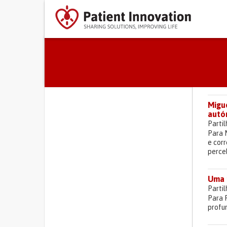
Separadores
Migu
autó
primários
Parti
Para 
e cor
perceb
Uma m
Parti
Para P
profu