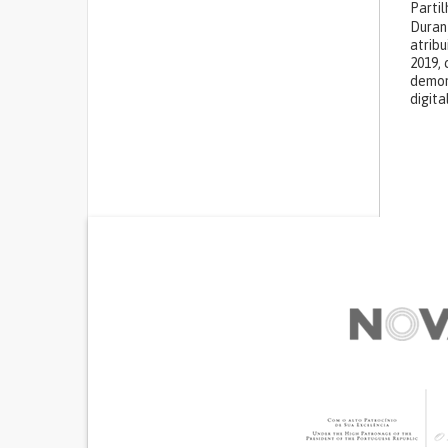
Parti
Duran
atrib
2019, 
demon
digita