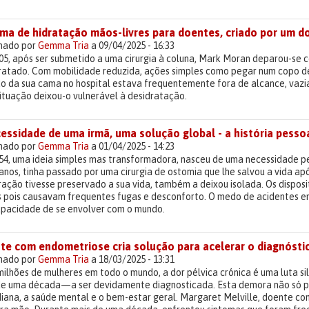
ema de hidratação mãos-livres para doentes, criado por um d
lhado por
Gemma Tria
a 09/04/2025 - 16:33
05, após ser submetido a uma cirurgia à coluna, Mark Moran deparou-se
dratado. Com mobilidade reduzida, ações simples como pegar num copo de
do da sua cama no hospital estava frequentemente fora de alcance, vaz
ituação deixou-o vulnerável à desidratação.
essidade de uma irmã, uma solução global - a história pesso
lhado por
Gemma Tria
a 01/04/2025 - 14:23
54, uma ideia simples mas transformadora, nasceu de uma necessidade p
anos, tinha passado por uma cirurgia de ostomia que lhe salvou a vida a
ação tivesse preservado a sua vida, também a deixou isolada. Os disposi
is pois causavam frequentes fugas e desconforto. O medo de acidentes e
apacidade de se envolver com o mundo.
te com endometriose cria solução para acelerar o diagnósti
lhado por
Gemma Tria
a 18/03/2025 - 13:31
milhões de mulheres em todo o mundo, a dor pélvica crónica é uma luta 
de uma década—a ser devidamente diagnosticada. Esta demora não só p
diana, a saúde mental e o bem-estar geral. Margaret Melville, doente c