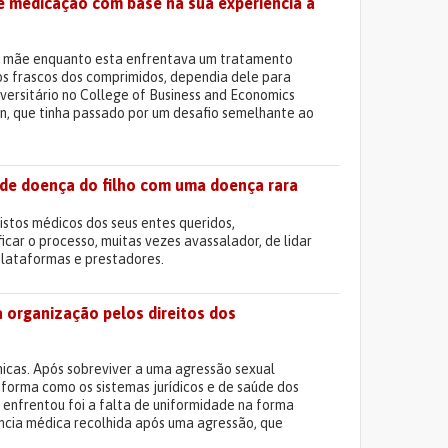
e medicação com base na sua experiência a
 da mãe enquanto esta enfrentava um tratamento
 os frascos dos comprimidos, dependia dele para
versitário no College of Business and Economics
n, que tinha passado por um desafio semelhante ao
o de doença do filho com uma doença rara
istos médicos dos seus entes queridos,
icar o processo, muitas vezes avassalador, de lidar
plataformas e prestadores.
a organização pelos direitos dos
icas. Após sobreviver a uma agressão sexual
orma como os sistemas jurídicos e de saúde dos
 enfrentou foi a falta de uniformidade na forma
ncia médica recolhida após uma agressão, que