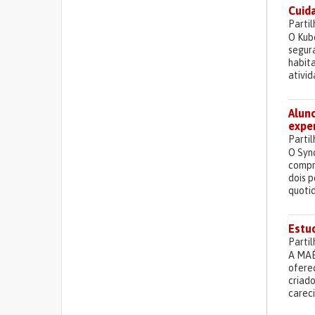
Cuida
Parti
O Kub
segur
habit
ativid
Alun
expe
Parti
O Sync
compr
dois 
quotid
Estu
Parti
A MAÉ
ofere
criado
careci