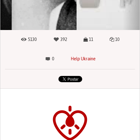
5130
392
11
10
0
Help Ukraine