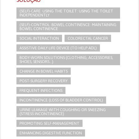
(SELF)-CARE: USING THE TOILET: USING THE TOILET
INDEPENDENTLY
(SELF)-CONTROL: BOWEL CONTINENCE: MAINTAINING
BOWEL CONTINENCE
SOCIAL INTERACTION
COLORECTAL CANCER
ASSISTIVE DAILY LIFE DEVICE (TO HELP ADL)
BODY-WORN SOLUTIONS (CLOTHING, ACCESSORIES,
SHOES, SENSORS...)
CHANGE IN BOWEL HABITS
POST-SURGERY RECOVERY
FREQUENT INFECTIONS
INCONTINENCE (LOSS OF BLADDER CONTROL)
URINE LEAKAGE WITH COUGHING OR SNEEZING
(STRESS INCONTINENCE)
PROMOTING SELF-MANAGEMENT
ENHANCING DIGESTIVE FUNCTION