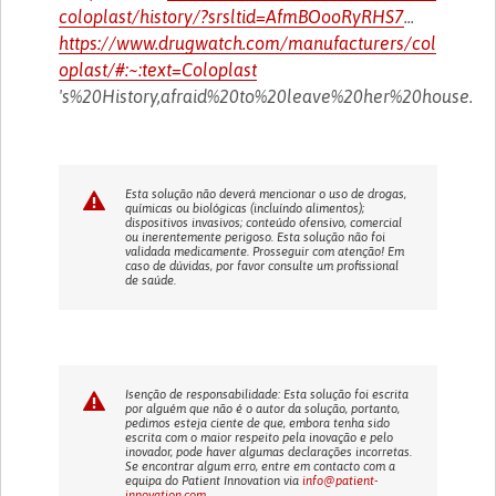
coloplast/history/?srsltid=AfmBOooRyRHS7
...
https://www.drugwatch.com/manufacturers/col
oplast/#:~:text=Coloplast
's%20History,afraid%20to%20leave%20her%20house.
Esta solução não deverá mencionar o uso de drogas,
químicas ou biológicas (incluíndo alimentos);
dispositivos invasivos; conteúdo ofensivo, comercial
ou inerentemente perigoso. Esta solução não foi
validada medicamente. Prosseguir com atenção! Em
caso de dúvidas, por favor consulte um profissional
de saúde.
Isenção de responsabilidade: Esta solução foi escrita
por alguém que não é o autor da solução, portanto,
pedimos esteja ciente de que, embora tenha sido
escrita com o maior respeito pela inovação e pelo
inovador, pode haver algumas declarações incorretas.
Se encontrar algum erro, entre em contacto com a
equipa do Patient Innovation via
info@patient-
innovation.com