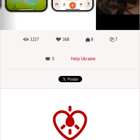
3237
368
8
7
0
Help Ukraine