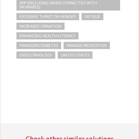
APP (INCLUDING WHEN CONNECTED WITH
WEARABLE)
EXCESSIVE THIRST OR HUNGER
FATIGUE
INCREASED URINATION
ENHANCING HEALTH LITERACY
MANAGING DIABETES
MANAGE MEDICATION
ENDOCRINOLOGY
UNITED STATES
Check other similar solutions