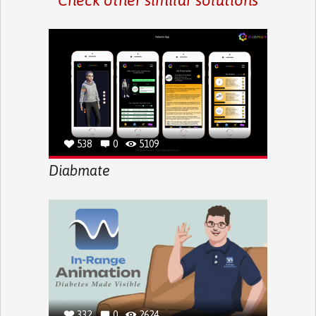
538
0
5109
Diabmate
332
0
2624