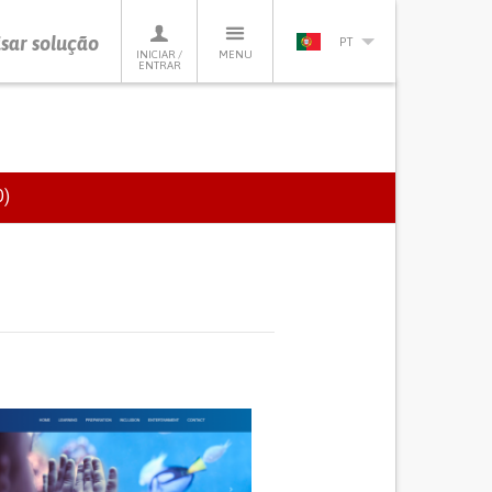
sar solução
PT
INICIAR /
MENU
ENTRAR
)