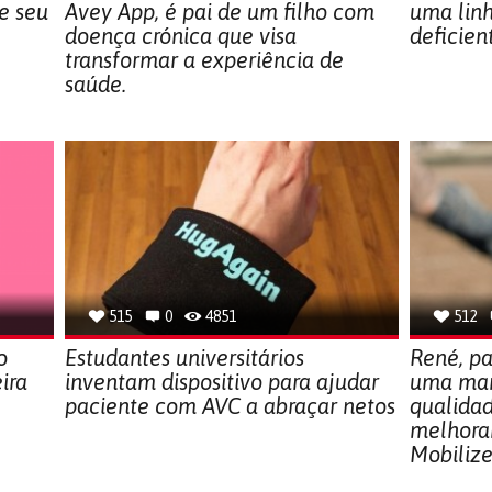
e seu
Avey App, é pai de um filho com
uma linh
doença crónica que visa
deficient
transformar a experiência de
saúde.
515
0
4851
512
o
Estudantes universitários
René, pa
ira
inventam dispositivo para ajudar
uma man
paciente com AVC a abraçar netos
qualidad
melhoran
Mobiliz