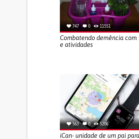
747
0
11551
Combatendo demência com f
e atividades
563
0
5206
iCan- unidade de um pai para