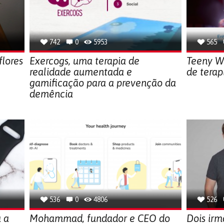
742
0
5953
565
lores
Exercogs, uma terapia de
Teeny W
realidade aumentada e
de terap
gamificação para a prevenção da
demência
536
0
4806
526
 a
Mohammad, fundador e CEO do
Dois ir