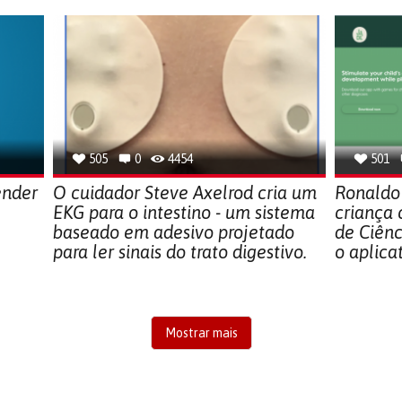
505
0
4454
501
ender
O cuidador Steve Axelrod cria um
Ronaldo
EKG para o intestino - um sistema
criança
baseado em adesivo projetado
de Ciênc
para ler sinais do trato digestivo.
o aplica
Mostrar mais