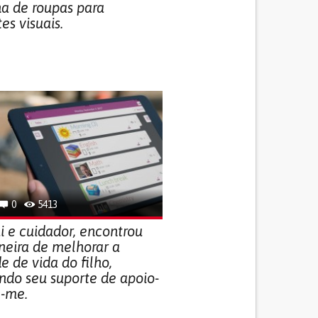
a de roupas para
es visuais.
0
5413
i e cuidador, encontrou
eira de melhorar a
e de vida do filho,
do seu suporte de apoio-
e-me.