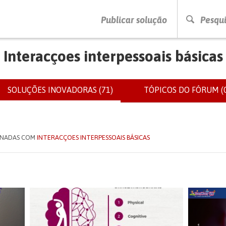
PRESSIONE ENTER PARA PESQUISAR
Publicar solução
Pesqui
Interacçoes interpessoais básicas
SOLUÇÕES INOVADORAS (71)
(SEPARADOR
TÓPICOS DO FÓRUM (0
IOS
ATIVO)
IONADAS COM
INTERACÇOES INTERPESSOAIS BÁSICAS