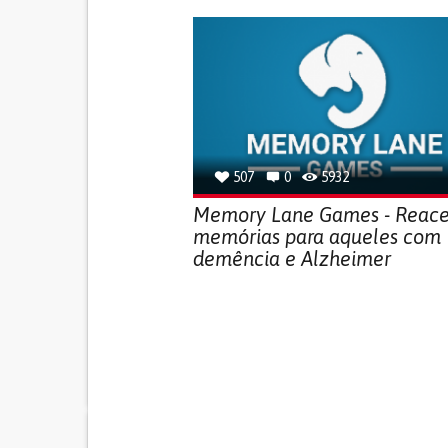
507
0
5932
Memory Lane Games - Reac
memórias para aqueles com
demência e Alzheimer