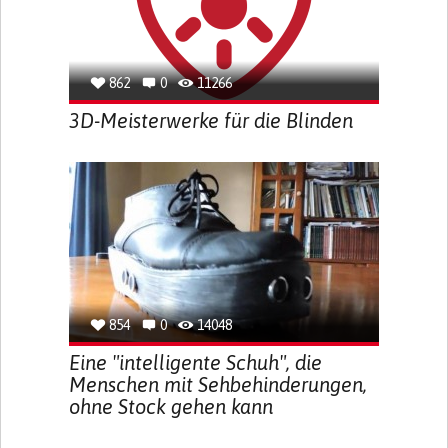
862
0
11266
3D-Meisterwerke für die Blinden
854
0
14048
Eine "intelligente Schuh", die
Menschen mit Sehbehinderungen,
ohne Stock gehen kann