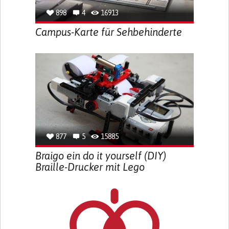
898
4
16913
Campus-Karte für Sehbehinderte
877
5
15885
Braigo ein do it yourself (DIY)
Braille-Drucker mit Lego