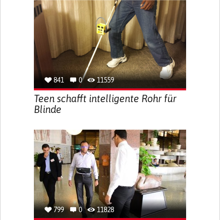
841
0
11559
Teen schafft intelligente Rohr für
Blinde
799
0
11828