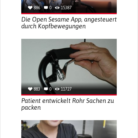
886
0
15387
Die Open Sesame App, angesteuert
durch Kopfbewegungen
883
0
11727
Patient entwickelt Rohr Sachen zu
packen