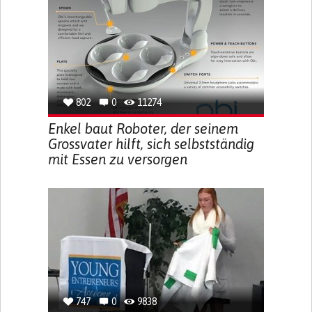
802
0
11274
Enkel baut Roboter, der seinem
Grossvater hilft, sich selbstständig
mit Essen zu versorgen
747
0
9838