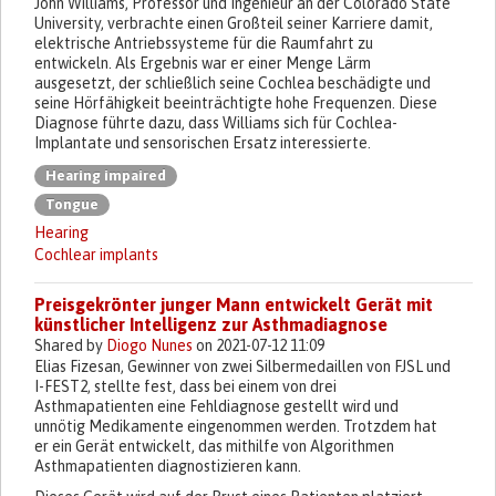
John Williams, Professor und Ingenieur an der Colorado State
University, verbrachte einen Großteil seiner Karriere damit,
elektrische Antriebssysteme für die Raumfahrt zu
entwickeln. Als Ergebnis war er einer Menge Lärm
ausgesetzt, der schließlich seine Cochlea beschädigte und
seine Hörfähigkeit beeinträchtigte hohe Frequenzen. Diese
Diagnose führte dazu, dass Williams sich für Cochlea-
Implantate und sensorischen Ersatz interessierte.
Hearing impaired
Tongue
Hearing
Cochlear implants
Preisgekrönter junger Mann entwickelt Gerät mit
künstlicher Intelligenz zur Asthmadiagnose
Shared by
Diogo Nunes
on 2021-07-12 11:09
Elias Fizesan, Gewinner von zwei Silbermedaillen von FJSL und
I-FEST2, stellte fest, dass bei einem von drei
Asthmapatienten eine Fehldiagnose gestellt wird und
unnötig Medikamente eingenommen werden. Trotzdem hat
er ein Gerät entwickelt, das mithilfe von Algorithmen
Asthmapatienten diagnostizieren kann.