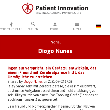
DRÜCKEN SIE AUF ENTER UM DIE SUCHE ZU STARTEN
VERÖFFENTLICHEN
SUCHEN
PROFIEL
MENU
Profiel
Diogo Nunes
Primary tabs
Ingenieur verspricht, ein Gerät zu entwickeln, das
einem Freund mit Zerebralparese hilft, das
Unmögliche zu erreichen
Shared by
Diogo Nunes
on 2021-09-03 17:03
Riley Saban lebt mit Zerebralparese, die es ihm erschwert,
bestimmte Aufgaben auszuführen und nicht unabhängig zu
sein. Riley wurde von einem Eye-Tracking-Gerät (über das er
auch kommuniziert) ausgewertet.
Sein Freund und biomedizinischer Ingenieur Jordan Nguyen