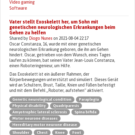
Video gaming
Software
Vater stellt Exoskelett her, um Sohn mit
genetischen neurologischen Erkrankungen beim
Gehen zu helfen
Shared by
Diogo Nunes
on 2021-08-04 22:17
Oscar Constanza, 16, wurde mit einer genetischen
neurologischen Erkrankung geboren, die ihn am Gehen
hindert. Oscar, getrieben von dem Wunsch, eines Tages
laufen zu können, bat seinen Vater Jean-Louis Constanza,
einen Roboteringenieur, um Hilfe.
Das Exoskelett ist ein äußerer Rahmen, der
Körperbewegungen unterstützt und simuliert. Dieses Gerät
wird an Schultern, Brust, Taille, Knien und Füßen befestigt
und mit dem Befehl „Roboter, aufstehen“ aktiviert.
Genetic neurological condition
Paraplegia
Physical disability
Quadriparesis
Amyotrophic lateral sclerosis
Spina bifida
Motor neurone diseases
Hereditary motor neurone disease
Shoulder
Chest
Knee
Foot