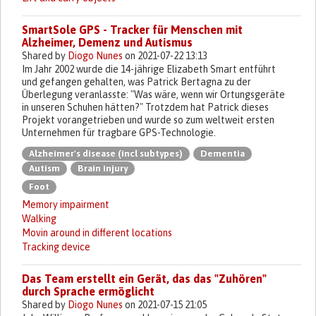
SmartSole GPS - Tracker für Menschen mit
Alzheimer, Demenz und Autismus
Shared by
Diogo Nunes
on 2021-07-22 13:13
Im Jahr 2002 wurde die 14-jährige Elizabeth Smart entführt
und gefangen gehalten, was Patrick Bertagna zu der
Überlegung veranlasste: "Was wäre, wenn wir Ortungsgeräte
in unseren Schuhen hätten?" Trotzdem hat Patrick dieses
Projekt vorangetrieben und wurde so zum weltweit ersten
Unternehmen für tragbare GPS-Technologie.
Alzheimer's disease (incl subtypes)
Dementia
Autism
Brain injury
Foot
Memory impairment
Walking
Movin around in different locations
Tracking device
Das Team erstellt ein Gerät, das das "Zuhören"
durch Sprache ermöglicht
Shared by
Diogo Nunes
on 2021-07-15 21:05