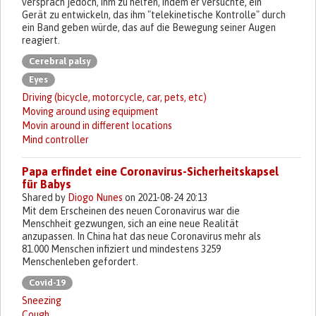
versprach jedoch, ihm zu helfen, indem er versuchte, ein
Gerät zu entwickeln, das ihm "telekinetische Kontrolle" durch
ein Band geben würde, das auf die Bewegung seiner Augen
reagiert.
Cerebral palsy
Eyes
Driving (bicycle, motorcycle, car, pets, etc)
Moving around using equipment
Movin around in different locations
Mind controller
Papa erfindet eine Coronavirus-Sicherheitskapsel
für Babys
Shared by
Diogo Nunes
on 2021-08-24 20:13
Mit dem Erscheinen des neuen Coronavirus war die
Menschheit gezwungen, sich an eine neue Realität
anzupassen. In China hat das neue Coronavirus mehr als
81.000 Menschen infiziert und mindestens 3259
Menschenleben gefordert.
Covid-19
Sneezing
Cough