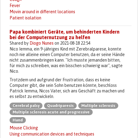
Fever
Movin around in different locations
Patient isolation
Papa kombiniert Geräte, um behinderten Kindern
bei der Computernutzung zu helfen
Shared by
Diogo Nunes
on 2021-08-18 22:54
Nico Iemma, ein 9-jähriges Kind mit Zerebralparese, konnte
noch nie alleine einen Computer benutzen, da er seine Hände
nicht zusammenbringen kann. "Ich musste jemanden bitten,
für mich zu schreiben, was ein bisschen schwierig war", sagte
Nico.
Trotzdem und aufgrund der Frustration, dass es keine
Computer gibt, die sein Sohn benutzen könnte, beschloss
Patrick Iemma, Nicos Vater, sich ans Geschäft zu machen und
es selbst zu entwickeln.
Cerebral palsy
Quadriparesis
Multiple sclerosis
Multiple sclerosis acute and progressive
Hand
Mouse Clicking
Using communication devices and techniques