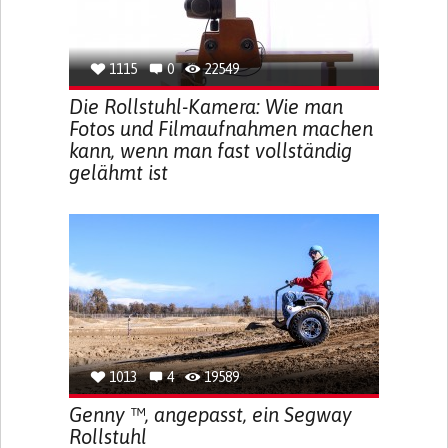
1115
0
22549
Die Rollstuhl-Kamera: Wie man
Fotos und Filmaufnahmen machen
kann, wenn man fast vollständig
gelähmt ist
1013
4
19589
Genny ™, angepasst, ein Segway
Rollstuhl