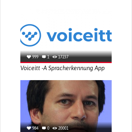
999
1
17237
Voiceitt -A Spracherkennung App
984
0
20001