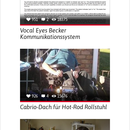
951
2
18375
Vocal Eyes Becker
Kommunikationssystem
926
4
15676
Cabrio-Dach für Hot-Rod Rollstuhl