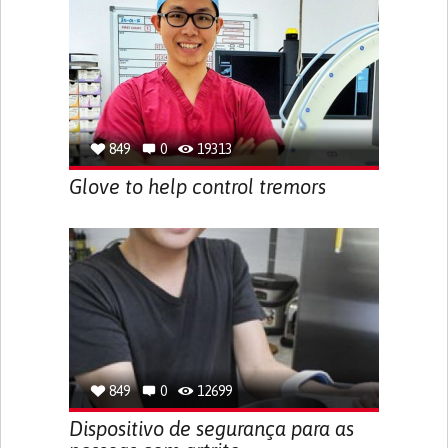
849
0
19313
Glove to help control tremors
849
0
12699
Dispositivo de segurança para as