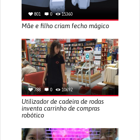
801
0
15360
Mãe e filho criam fecho mágico
788
0
10692
Utilizador de cadeira de rodas
inventa carrinho de compras
robótico