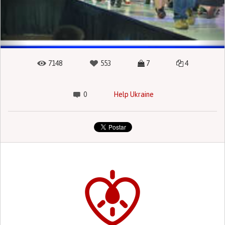
7148
553
7
4
0
Help Ukraine