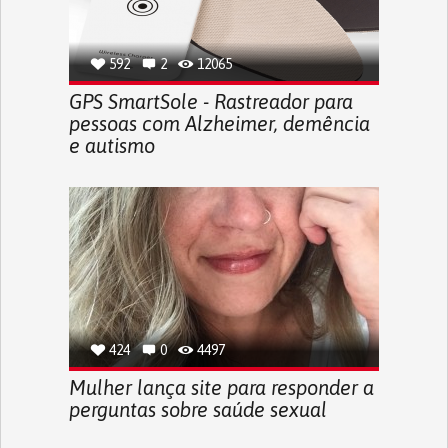
592
2
12065
GPS SmartSole - Rastreador para
pessoas com Alzheimer, demência
e autismo
424
0
4497
Mulher lança site para responder a
perguntas sobre saúde sexual