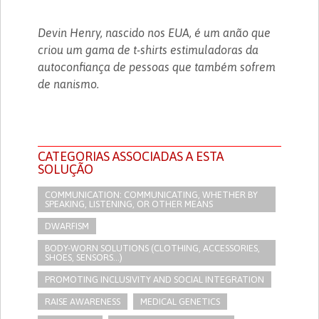
Devin Henry, nascido nos EUA, é um anão que
criou um gama de t-shirts estimuladoras da
autoconfiança de pessoas que também sofrem
de nanismo.
CATEGORIAS ASSOCIADAS A ESTA
SOLUÇÃO
COMMUNICATION: COMMUNICATING, WHETHER BY
SPEAKING, LISTENING, OR OTHER MEANS
DWARFISM
BODY-WORN SOLUTIONS (CLOTHING, ACCESSORIES,
SHOES, SENSORS...)
PROMOTING INCLUSIVITY AND SOCIAL INTEGRATION
RAISE AWARENESS
MEDICAL GENETICS