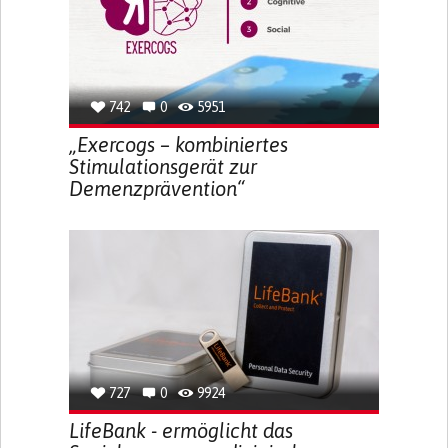
742
0
5951
„Exercogs – kombiniertes
Stimulationsgerät zur
Demenzprävention“
727
0
9924
LifeBank - ermöglicht das