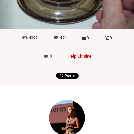
4033
435
9
9
0
Help Ukraine