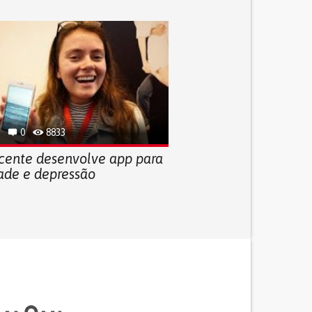
0
8833
cente desenvolve app para
ade e depressão