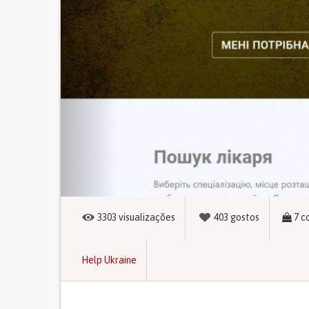
3303
visualizações
403
gostos
7
c
Help Ukraine