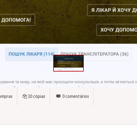
ompras
10
cópias
0
comentários