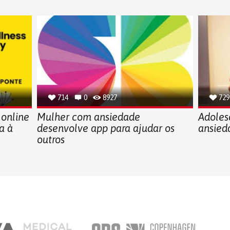
714
0
8927
729
 online
Mulher com ansiedade
Adoles
a à
desenvolve app para ajudar os
ansied
outros