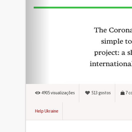
4905
visualizações
513
gostos
7
c
Help Ukraine