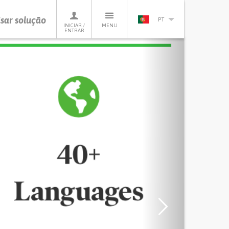
sar solução
PT
INICIAR /
MENU
ENTRAR
Next