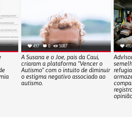
497
0
5087
493
e
A Susana e o Joe, pais da Caui,
AdvIsor
criaram a plataforma "Vencer o
semelh
de
Autismo" com o intuito de diminuir
refugi
emia
o estigma negativo associado ao
armaze
autismo.
compar
registr
opiniã