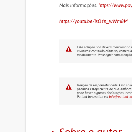
Mais informações:
https://www.poy
https://youtu.be/isOYn_wWm8M
Esta solução não deverá mencionar o us
invasivos; conteúdo ofensivo, comercia
medicamente. Prosseguir com atenção! 
Isenção de responsabilidade: Esta solu
pedimos esteja ciente de que, embora 
pode haver algumas declarações incorr
Patient Innovation via
info@patient-i