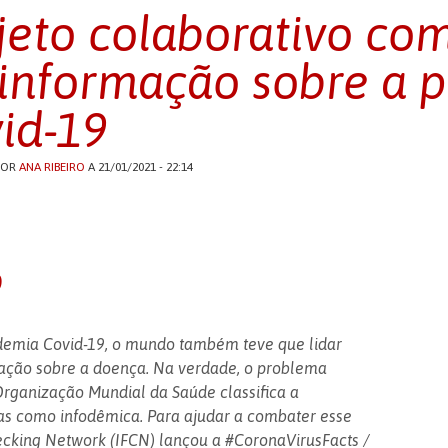
jeto colaborativo co
informação sobre a 
id-19
POR
ANA RIBEIRO
A 21/01/2021 - 22:14
o
demia Covid-19, o mundo também teve que lidar
ação sobre a doença. Na verdade, o problema
ganização Mundial da Saúde classifica a
as como infodêmica. Para ajudar a combater esse
ecking Network (IFCN) lançou a #CoronaVirusFacts /