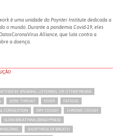
work é uma unidade do Poynter Institute dedicada a
todo o mundo. Durante a pandemia Covid-19, eles
atosCoronaVirus Alliance, que luta contra a
bre a doença.
LUÇÃO
THER BY SPEAKING, LISTENING, OR OTHER MEANS
A
SORE THROAT
FEVER
FATIGUE
AL CONGESTION
DRY COUGH
CHRONIC COUGH
SLOW BREATHING (BRADYPNEA)
WHEEZING.
SHORTNESS OF BREATH