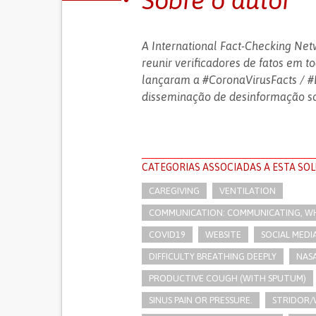
Sobre o autor
A International Fact-Checking Net
reunir verificadores de fatos em 
lançaram a #CoronaVirusFacts / #D
disseminação de desinformação so
CATEGORIAS ASSOCIADAS A ESTA SO
CAREGIVING
VENTILATION
COMMUNICATION: COMMUNICATING, WHE
COVID19
WEBSITE
SOCIAL MEDI
DIFFICULTY BREATHING DEEPLY
NAS
PRODUCTIVE COUGH (WITH SPUTUM)
SINUS PAIN OR PRESSURE.
STRIDOR/