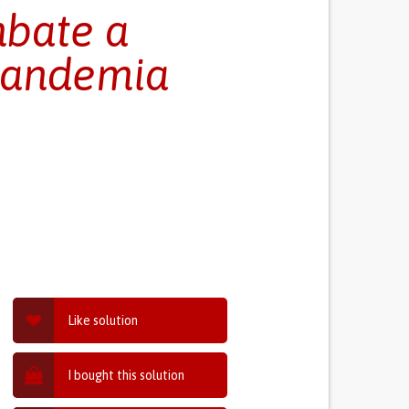
mbate a
pandemia
Like solution
I bought this solution