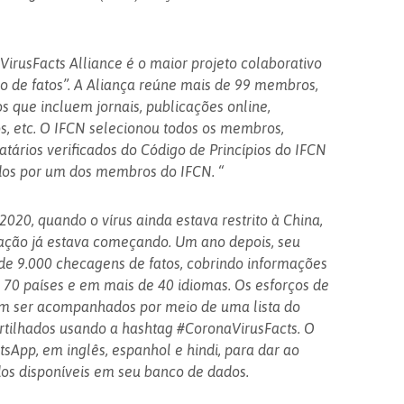
irusFacts Alliance é o maior projeto colaborativo
o de fatos”. A Aliança reúne mais de 99 membros,
os que incluem jornais, publicações online,
os, etc. O IFCN selecionou todos os membros,
tários verificados do Código de Princípios do IFCN
os por um dos membros do IFCN. “
2020, quando o vírus ainda estava restrito à China,
ção já estava começando. Um ano depois, seu
de 9.000 checagens de fatos, cobrindo informações
70 países e em mais de 40 idiomas. Os esforços de
m ser acompanhados por meio de uma lista do
artilhados usando a hashtag #CoronaVirusFacts. O
App, em inglês, espanhol e hindi, para dar ao
dos disponíveis em seu banco de dados.