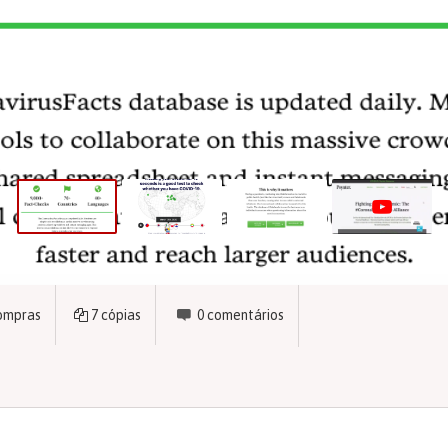
ompras
7
cópias
0
comentários