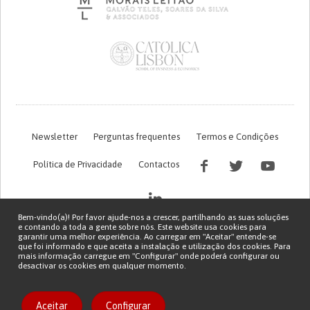
Newsletter
Perguntas frequentes
Termos e Condições
Política de Privacidade
Contactos
Bem-vindo(a)! Por favor ajude-nos a crescer, partilhando as suas soluções
e contando a toda a gente sobre nós. Este website usa cookies para
garantir uma melhor experiência. Ao carregar em "Aceitar" entende-se
que foi informado e que aceita a instalação e utilização dos cookies. Para
mais informação carregue em "Configurar" onde poderá configurar ou
desactivar os cookies em qualquer momento.
Financiamento FCT do projeto com referência PTDC/EGE-OGE/7995/2020
Copyright © 2026 Patient Innovation.
Powered by
Orange Bird
Aceitar
Configurar