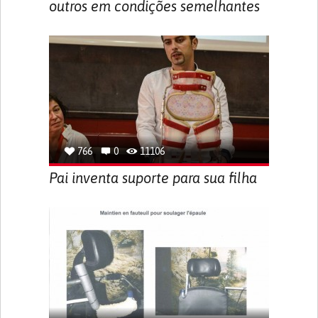
outros em condições semelhantes
766
0
11106
Pai inventa suporte para sua filha