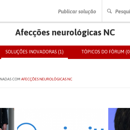
PRESSIONE ENTER PARA PESQUISAR
Publicar solução
Pesqui
Afecções neurológicas NC
SOLUÇÕES INOVADORAS (1)
(SEPARADOR
TÓPICOS DO FÓRUM (0
IOS
ATIVO)
IONADAS COM
AFECÇÕES NEUROLÓGICAS NC