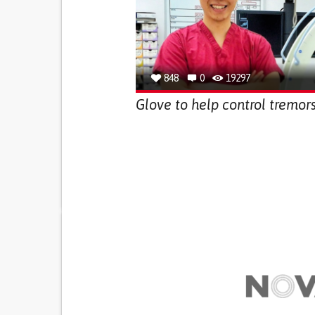
848
0
19297
Glove to help control tremor