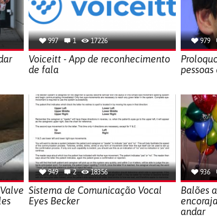
997
1
17226
979
dar
Voiceitt - App de reconhecimento
Proloquo
de fala
pessoas
949
2
18356
936
 Valve
Sistema de Comunicação Vocal
Balões a
les
Eyes Becker
encoraja
andar