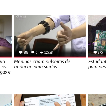
888
0
12958
875
ivo
Meninas criam pulseiras de
Estudant
cost
tradução para surdos
para pes
ças e