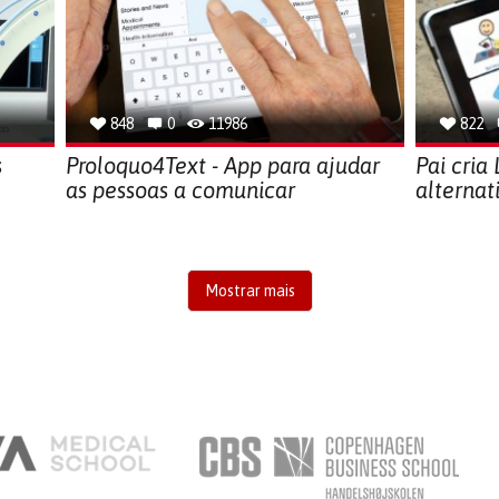
848
0
11986
822
s
Proloquo4Text - App para ajudar
Pai cria
as pessoas a comunicar
alternat
Mostrar mais