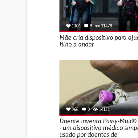
1306
9
31478
Mãe cria dispositivo para aju
filho a andar
966
0
14131
Doente inventa Passy-Muir®
- um dispositivo médico simp
usado por doentes de