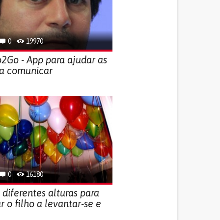
0
19970
2Go - App para ajudar as
 a comunicar
0
16180
 diferentes alturas para
r o filho a levantar-se e