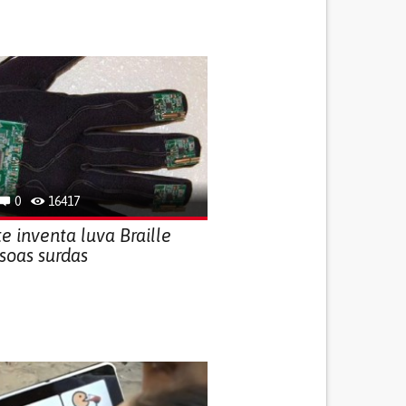
0
16417
e inventa luva Braille
soas surdas