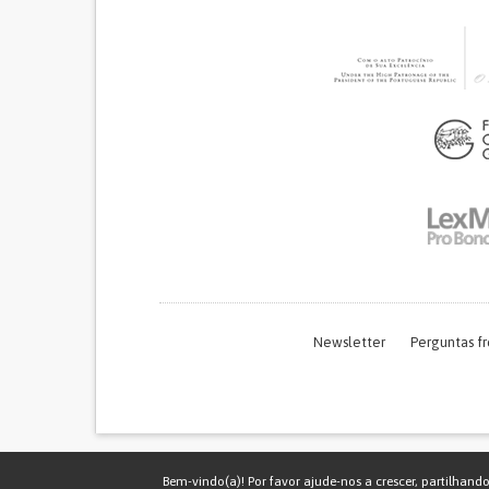
Newsletter
Perguntas f
Bem-vindo(a)! Por favor ajude-nos a crescer, partilhand