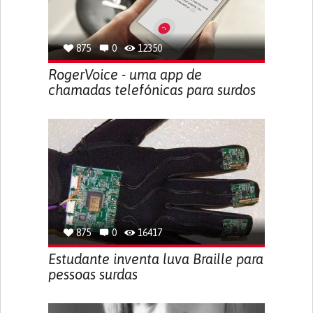
875
0
12350
RogerVoice - uma app de
chamadas telefónicas para surdos
875
0
16417
Estudante inventa luva Braille para
pessoas surdas