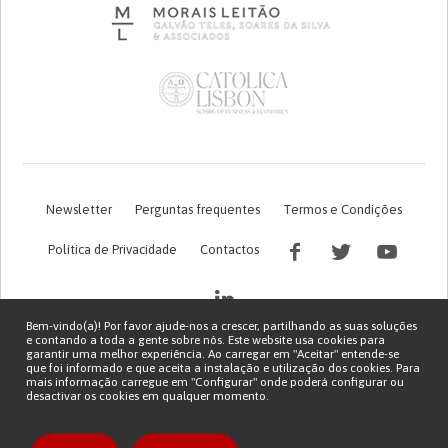
Newsletter
Perguntas frequentes
Termos e Condições
Política de Privacidade
Contactos
Bem-vindo(a)! Por favor ajude-nos a crescer, partilhando as suas soluções
e contando a toda a gente sobre nós. Este website usa cookies para
garantir uma melhor experiência. Ao carregar em "Aceitar" entende-se
que foi informado e que aceita a instalação e utilização dos cookies. Para
mais informação carregue em "Configurar" onde poderá configurar ou
desactivar os cookies em qualquer momento.
Financiamento FCT do projeto com referência PTDC/EGE-OGE/7995/2020
Copyright © 2026 Patient Innovation.
Powered by
Orange Bird