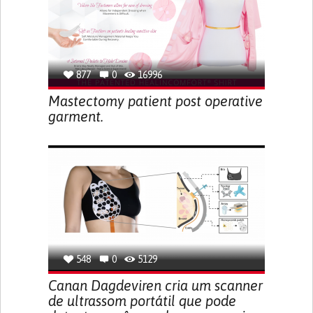
877
0
16996
Mastectomy patient post operative
garment.
548
0
5129
Canan Dagdeviren cria um scanner
de ultrassom portátil que pode