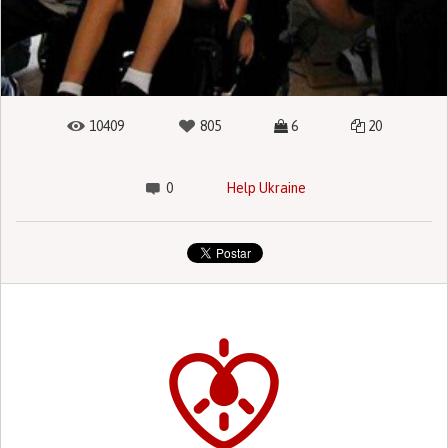
10409
805
6
20
0
Help Ukraine