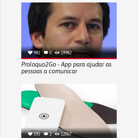
981
0
19982
Proloquo2Go - App para ajudar as
pessoas a comunicar
593
2
12067