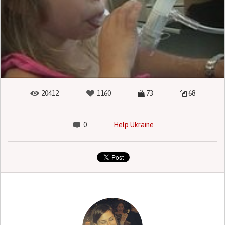
20412
1160
73
68
0
Help Ukraine