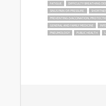
FATIGUE
DIFFICULTY BREATHING DE
SINUS PAIN OR PRESSURE.
SHORTNES
PREVENTING (VACCINATION, PROTECTIO
GENERAL AND FAMILY MEDICINE
INF
PNEUMOLOGY
PUBLIC HEALTH
U