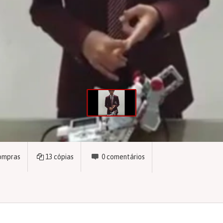
ompras
13
cópias
0
comentários