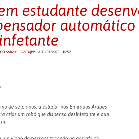
em estudante desenv
pensador automático
infetante
POR
SARA.DI.FABIO@P...
A 31/03/2020 - 10:52
o
ano de sete anos, a estudar nos Emirados Árabes
ra criar um robô que dispensa desinfetante e que
cm.
 a um vídeo de pessoas tocando na garrafa do