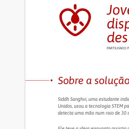
Jov
dis
des
PARTILHADO 
Sobre a soluçã
Siddh Sanghvi, uma estudante indi
Unidos, usou a tecnologia STEM pa
detecta uma mão num raio de 30 
Ele teve a ideia enquanto assistia