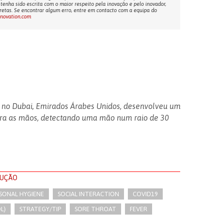
tenha sido escrita com o maior respeito pela inovação e pelo inovador,
etas. Se encontrar algum erro, entre em contacto com a equipa do
nnovation.com
o no Dubai, Emirados Árabes Unidos, desenvolveu um
ara as mãos, detectando uma mão num raio de 30
LUÇÃO
RSONAL HYGIENE
SOCIAL INTERACTION
COVID19
L)
STRATEGY/TIP​
SORE THROAT
FEVER