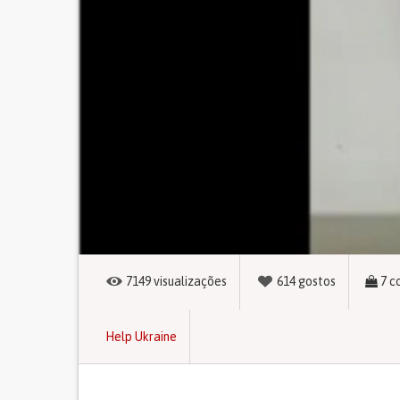
7149
visualizações
614
gostos
7
c
Help Ukraine