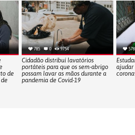
785
0
9754
578
e
Cidadão distribui lavatórios
Estuda
e
portáteis para que os sem-abrigo
ajudar
rto de
possam lavar as mãos durante a
corona
 de
pandemia de Covid-19