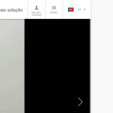
sar solução
PT
INICIAR /
MENU
ENTRAR
Next