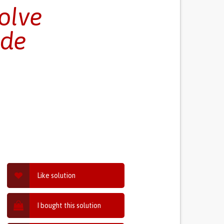
olve
 de
Like solution
I bought this solution