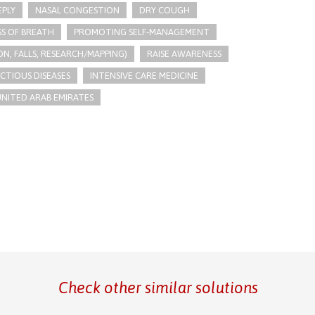
EPLY
NASAL CONGESTION
DRY COUGH
S OF BREATH
PROMOTING SELF-MANAGEMENT
N, FALLS, RESEARCH/MAPPING)
RAISE AWARENESS
ECTIOUS DISEASES
INTENSIVE CARE MEDICINE
NITED ARAB EMIRATES
Check other similar solutions