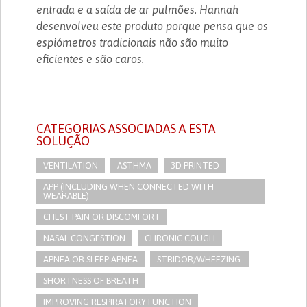
entrada e a saída de ar pulmões. Hannah
desenvolveu este produto porque pensa que os
espiómetros tradicionais não são muito
eficientes e são caros.
CATEGORIAS ASSOCIADAS A ESTA
SOLUÇÃO
VENTILATION
ASTHMA
3D PRINTED
APP (INCLUDING WHEN CONNECTED WITH
WEARABLE)
CHEST PAIN OR DISCOMFORT
NASAL CONGESTION
CHRONIC COUGH
APNEA OR SLEEP APNEA
STRIDOR/WHEEZING.
SHORTNESS OF BREATH
IMPROVING RESPIRATORY FUNCTION