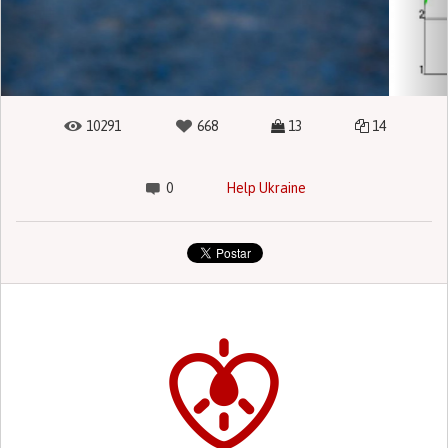
10291
668
13
14
0
Help Ukraine