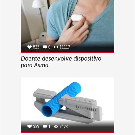
825
0
11117
Doente desenvolve dispositivo
para Asma
559
1
7473