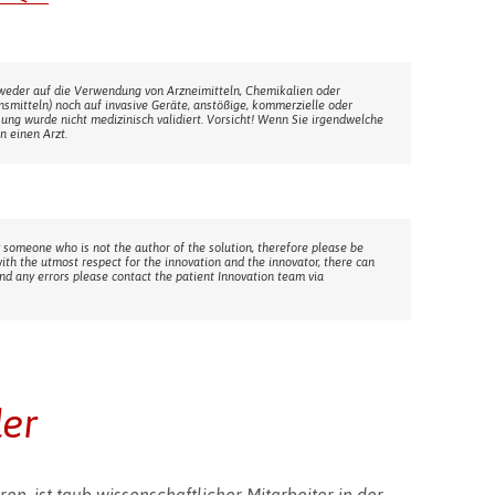
weder auf die Verwendung von Arzneimitteln, Chemikalien oder
ensmitteln) noch auf invasive Geräte, anstößige, kommerzielle oder
sung wurde nicht medizinisch validiert. Vorsicht! Wenn Sie irgendwelche
n einen Arzt.
 someone who is not the author of the solution, therefore please be
with the utmost respect for the innovation and the innovator, there can
ind any errors please contact the patient Innovation team via
der