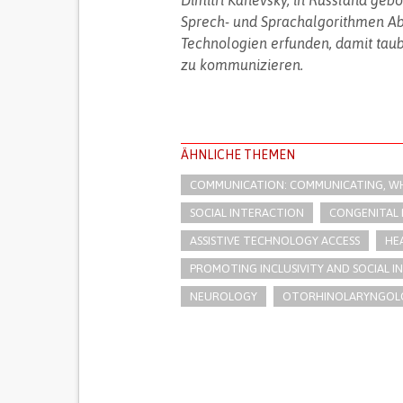
Dimitri Kanevsky, in Russland gebor
Sprech- und Sprachalgorithmen Abt
Technologien erfunden, damit tau
zu kommunizieren.
ÄHNLICHE THEMEN
COMMUNICATION: COMMUNICATING, WHE
SOCIAL INTERACTION
CONGENITAL 
ASSISTIVE TECHNOLOGY ACCESS
HEA
PROMOTING INCLUSIVITY AND SOCIAL 
NEUROLOGY
OTORHINOLARYNGOL