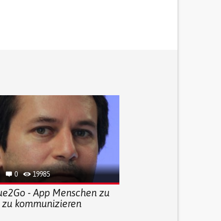
0
19985
ue2Go - App Menschen zu
, zu kommunizieren