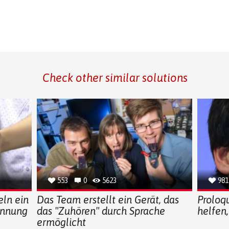
Check other similar solutions
553
0
5623
981
ln ein
Das Team erstellt ein Gerät, das
Proloq
ennung
das "Zuhören" durch Sprache
helfen
ermöglicht