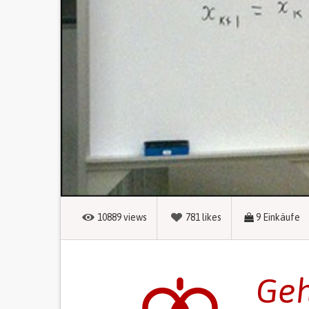
10889
views
781
likes
9
Einkäufe
Geh