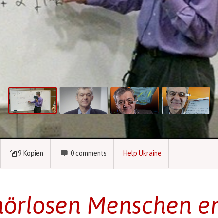
9
Kopien
0
comments
Help Ukraine
örlosen Menschen en