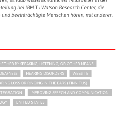
en, ist taub wissenschaftlicher Mitarbeiter in der
eilung bei IBM T.J.Watson Research Center, die
b und beeinträchtigte Menschen hören, mit anderen
THER BY SPEAKING, LISTENING, OR OTHER MEANS
DEAFNESS
HEARING DISORDERS
WEBSITE
RING LOSS OR RINGING IN THE EARS (TINNITUS)
INTEGRATION
IMPROVING SPEECH AND COMMUNICATION
OGY
UNITED STATES