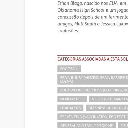
Ethan Blagg, nascido nos EUA, em 
Oklahoma High School e um jogado
concussão depois de um ferimento
amigos, Matt Smith e Jessica Luko
contusões.
CATEGORIAS ASSOCIADAS A ESTA SO
FOOTBALL
BRAIN INJURY (ABSCESS, BRAIN BARRIE
EDEMA)
BODY-WORN SOLUTIONS (CLOTHING, ACCE
MEMORY LOSS
SLEEP DISTURBANCES
HEADACHES
DIZZINESS OR LIGHTH
PREVENTING (VACCINATION, PROTECTIO
GENERAL AND FAMILY MEDICINE
NEU