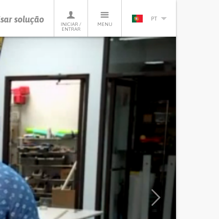
sar solução
PT
INICIAR /
MENU
ENTRAR
Next