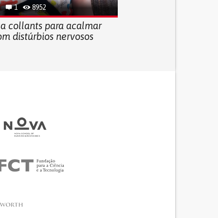
1
8952
a collants para acalmar
om distúrbios nervosos