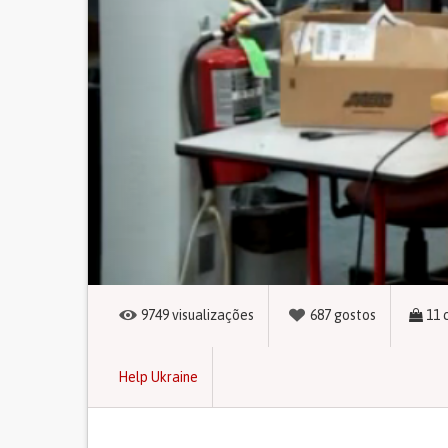
9749
visualizações
687
gostos
11
Help Ukraine