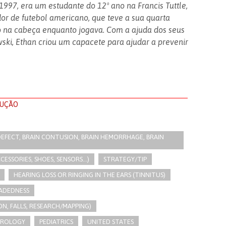
1997, era um estudante do 12º ano na Francis Tuttle,
r de futebol americano, que teve a sua quarta
 na cabeça enquanto jogava. Com a ajuda dos seus
wski, Ethan criou um capacete para ajudar a prevenir
LUÇÃO
R DEFECT, BRAIN CONTUSION, BRAIN HEMORRHAGE, BRAIN
SSORIES, SHOES, SENSORS...)
STRATEGY/TIP​
HEARING LOSS OR RINGING IN THE EARS (TINNITUS)
EADEDNESS
N, FALLS, RESEARCH/MAPPING)
ROLOGY
PEDIATRICS
UNITED STATES