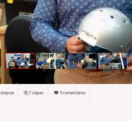
compras
7
cópias
0
comentários