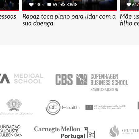
1305
69
80618
647
essoas
Rapaz toca piano para lidar com a
Mãe us
sua doença
filho c