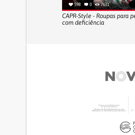
598
0
7631
CAPR-Style - Roupas para p
com deficiência