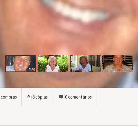
compras
8
cópias
0
comentários