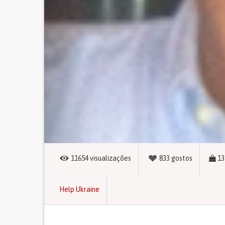
11654
visualizações
833
gostos
13
Help Ukraine