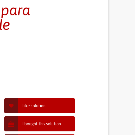
 para
de
Like solution
I bought this solution