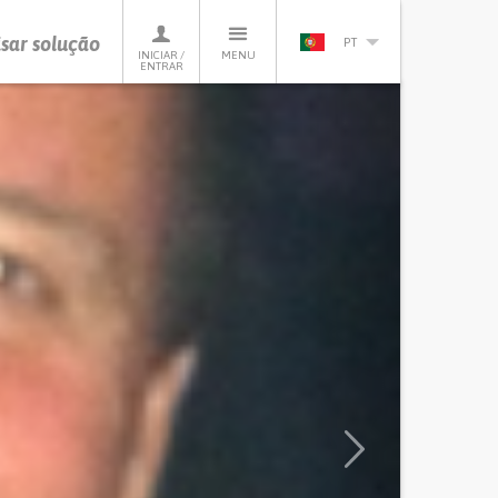
sar solução
PT
INICIAR /
MENU
ENTRAR
Next