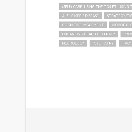
(SELF)-CARE: USING THE TOILET: USING
ALZHEIMER'S DISEASE
STRATEGY/TIP
COGNITIVE IMPAIRMENT
MEMORY L
ENHANCING HEALTH LITERACY
PRO
NEUROLOGY
PSYCHIATRY
ITALY