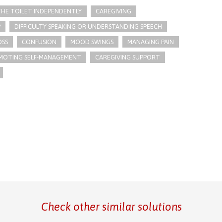
 THE TOILET INDEPENDENTLY
CAREGIVING
​
DIFFICULTY SPEAKING OR UNDERSTANDING SPEECH
OSS
CONFUSION
MOOD SWINGS
MANAGING PAIN
MOTING SELF-MANAGEMENT
CAREGIVING SUPPORT
Check other similar solutions