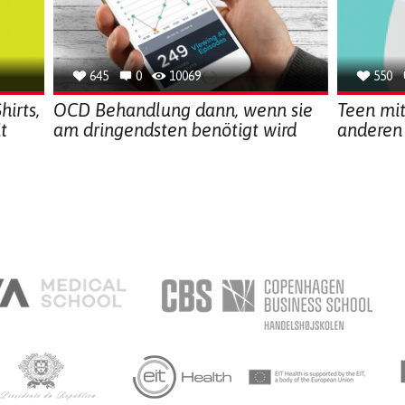
645
0
10069
550
hirts,
OCD Behandlung dann, wenn sie
Teen mi
t
am dringendsten benötigt wird
anderen