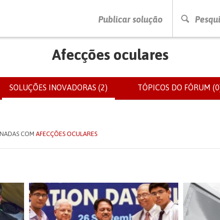
PRESSIONE ENTER PARA PESQUISAR
Publicar solução
Pesqui
Afecções oculares
SOLUÇÕES INOVADORAS (2)
(SEPARADOR
TÓPICOS DO FÓRUM (0
IOS
ATIVO)
IONADAS COM
AFECÇÕES OCULARES