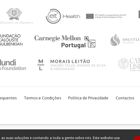
requentes
Termos e Condições
Política de Privacidade
Contactos
Financiamento FCT do projeto com referência PTDC/EGE-OGE/7995/2020
o as suas soluções e contando a toda a gente sobre nós. Este website usa