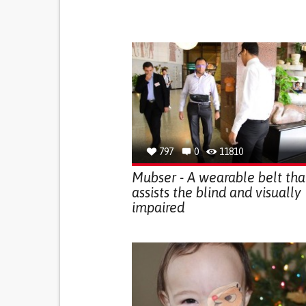
797
0
11810
Mubser - A wearable belt tha
assists the blind and visually
impaired