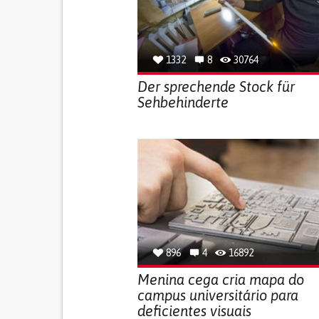
1332
8
30764
Der sprechende Stock für
Sehbehinderte
896
4
16892
Menina cega cria mapa do
campus universitário para
deficientes visuais