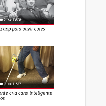
2
13868
a app para ouvir cores
0
11537
nte cria cana inteligente
gos