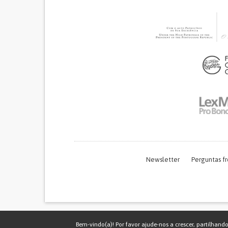
Newsletter
Perguntas f
Bem-vindo(a)! Por favor ajude-nos a crescer, partilhand