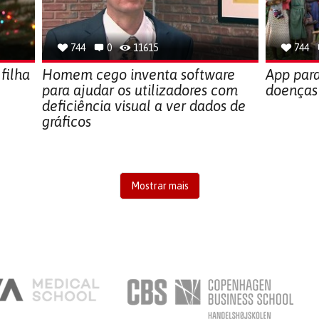
744
0
11615
744
 filha
Homem cego inventa software
App para
para ajudar os utilizadores com
doenças
deficiência visual a ver dados de
gráficos
Mostrar mais