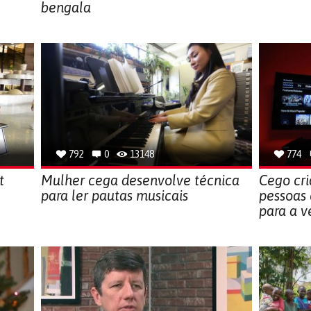
bengala
792
0
13148
774
t
Mulher cega desenvolve técnica
Cego cri
para ler pautas musicais
pessoas 
para a v