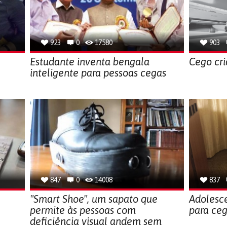
923
0
17580
903
Estudante inventa bengala
Cego cri
inteligente para pessoas cegas
847
0
14008
837
"Smart Shoe", um sapato que
Adolesce
permite às pessoas com
para ce
deficiência visual andem sem