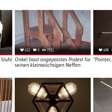
612
0
7921
608
 Stuhl
Onkel baut angepasstes Podest für
"Pointer,
seinen kleinwüchsigen Neffen