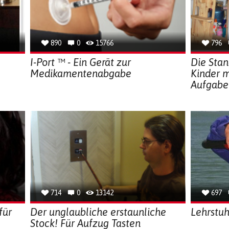
890
0
15766
796
I-Port ™ - Ein Gerät zur
Die Stan
Medikamentenabgabe
Kinder m
Aufgabe
714
0
13142
697
für
Der unglaubliche erstaunliche
Lehrstuh
Stock! Für Aufzug Tasten