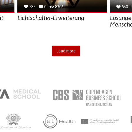
585
0
8306
560
it
Lichtschalter-Erweiterung
Lösungen
Mensch
Load more