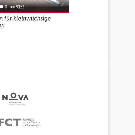
0
9153
 für kleinwüchsige
en