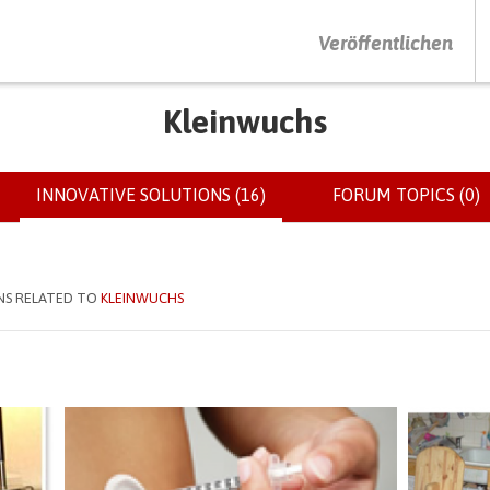
DRÜCKEN SIE AUF ENTER UM DIE SUCHE ZU STARTEN
Veröffentlichen
Kleinwuchs
INNOVATIVE SOLUTIONS (16)
(ACTIVE
FORUM TOPICS (0)
TAB)
NS RELATED TO
KLEINWUCHS