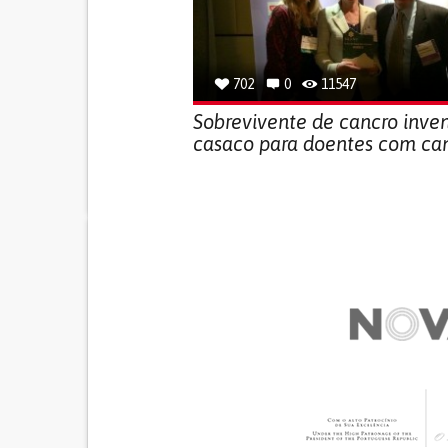
702
0
11547
Sobrevivente de cancro inve
casaco para doentes com ca