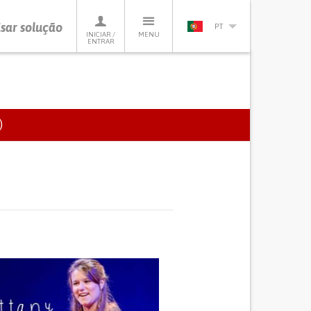
sar solução
PT
INICIAR /
MENU
ENTRAR
)