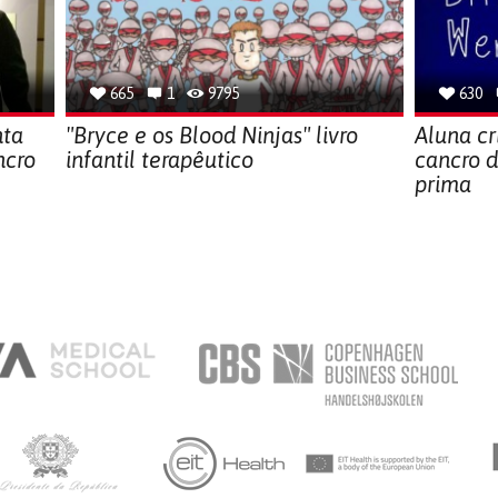
665
1
9795
630
nta
"Bryce e os Blood Ninjas" livro
Aluna cr
ncro
infantil terapêutico
cancro 
prima