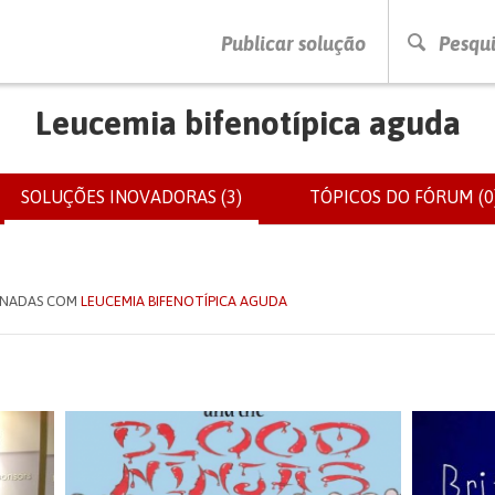
PRESSIONE ENTER PARA PESQUISAR
Publicar solução
Pesqui
Leucemia bifenotípica aguda
SOLUÇÕES INOVADORAS (3)
(SEPARADOR
TÓPICOS DO FÓRUM (0
IOS
ATIVO)
IONADAS COM
LEUCEMIA BIFENOTÍPICA AGUDA