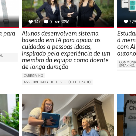
SOLUTIONS
347
0
3096
329
a para
Alunos desenvolvem sistema
Estuda
baseado em IA para apoiar os
à memó
cuidados a pessoas idosas,
com Al
inspirado pela experiência de um
auton
AL
membro da equipa como doente
COMMUNIC
de longa duração
SPEAKING,
ALZHEIMER
CAREGIVING
APP (INC
ASSISTIVE DAILY LIFE DEVICE (TO HELP ADL)
Y
MEMORY L
AI ALGORITHM
PROMOTING SELF-MANAGEMENT
MANAGING
MAINTAINING BALANCE AND MOBILITY
CAREGIVI
PREVENTING (VACCINATION, PROTECTION, FALLS,
GENERAL A
RESEARCH/MAPPING)
FRANCE
GENERAL AND FAMILY MEDICINE
CAREGIVER SUPPORT
UNITED STATES