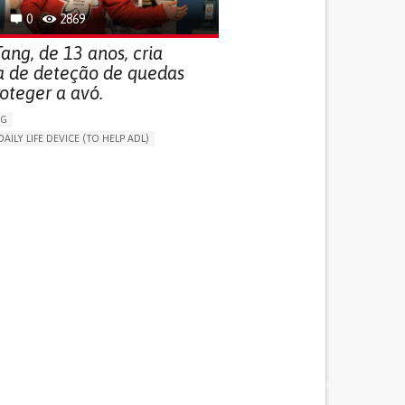
0
2869
ang, de 13 anos, cria
a de deteção de quedas
oteger a avó.
NG
DAILY LIFE DEVICE (TO HELP ADL)
THM
FREQUENT FALLS
 NEUROLOGICAL DISORDERS
G (VACCINATION, PROTECTION, FALLS,
/MAPPING)
NG SUPPORT
ND FAMILY MEDICINE
AGING
ATES