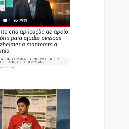
 FOR DISABLED PEOPLE
INDIA
0
2939
nte cria aplicação de apoio
ria para ajudar pessoas
zheimer a manterem a
omia
ATION: COMMUNICATING, WHETHER BY
 LISTENING, OR OTHER MEANS
'S DISEASE
LUDING WHEN CONNECTED WITH WEARABLE)
OSS
PROMOTING SELF-MANAGEMENT
 NEUROLOGICAL DISORDERS
NG SUPPORT
ND FAMILY MEDICINE
NEUROLOGY