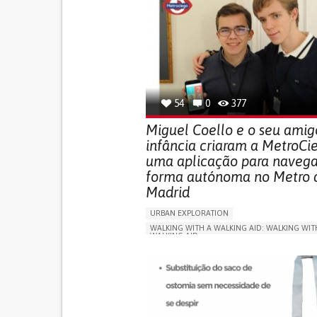
54
0
377
Miguel Coello e o seu amig
infância criaram a MetroCi
uma aplicação para navega
forma autónoma no Metro 
Madrid
URBAN EXPLORATION
WALKING WITH A WALKING AID: WALKING WIT
WALKING AID
BLINDNESS
APP (INCLUDING WHEN CONNECTED WITH WE
ONLINE SERVICE
SOCIAL WITHDRAWAL OR 
VISION PROBLEMS
PROMOTING INCLUSIVITY AND SOCIAL INTEG