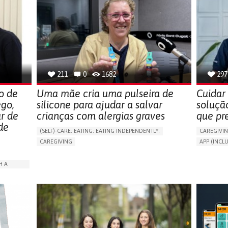
211
0
1682
297
o de
Uma mãe cria uma pulseira de
Cuidar
ego,
silicone para ajudar a salvar
soluçã
r de
crianças com alergias graves
que pr
de
(SELF)-CARE: EATING: EATING INDEPENDENTLY.
CAREGIVI
CAREGIVING
APP (INC
ALLERGIC REACTION (FOOD, DRUGS,
AI ALGORI
MATERIAL/CHEMICALS)
ASSISTIVE 
H A
BODY-WORN SOLUTIONS (CLOTHING, ACCESSORIES,
PROMOTIN
SHOES, SENSORS...)
PREVENTIN
ALLEVIATING ALLERGIES
RESEARCH
ARABLE)
PREVENTING (VACCINATION, PROTECTION, FALLS,
CAREGIVI
RESEARCH/MAPPING)
ISOLATION
GENERAL A
CAREGIVING SUPPORT
IMMUNO-ALLERGOLOGY
CAREGIVE
SPAIN
RATION