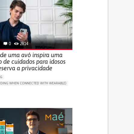
0
2814
 de uma avó inspira uma
o de cuidados para idosos
eserva a privacidade
NG
LUDING WHEN CONNECTED WITH WEARABLE)
THM
ONLINE SERVICE
DAILY LIFE DEVICE (TO HELP ADL)
G SELF-MANAGEMENT
G (VACCINATION, PROTECTION, FALLS,
/MAPPING)
NG SUPPORT
ND FAMILY MEDICINE
MOBILITY ISSUES
R SUPPORT