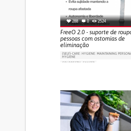
OPHTHALMOLOGY
SPAIN
288
0
2524
FreeO 2.0 - suporte de roup
pessoas com ostomias de
eliminação
(SELF)-CARE: HYGIENE: MAINTAINING PERSON
HYGIENE
COLORECTAL CANCER
ASSISTIVE DAILY LIFE DEVICE (TO HELP ADL)
PROMOTING SELF-MANAGEMENT
GASTROENTEROLOGY
MEDICAL ONCOLOG
PORTUGAL