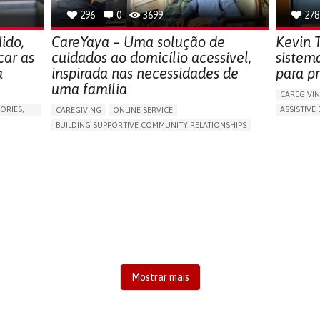
296
0
3699
278
ido,
CareYaya – Uma solução de
Kevin T
car as
cuidados ao domicílio acessível,
sistem
a
inspirada nas necessidades de
para pr
uma família
CAREGIVI
ORIES,
ASSISTIVE 
CAREGIVING
ONLINE SERVICE
AI ALGORI
BUILDING SUPPORTIVE COMMUNITY RELATIONSHIPS
MANAGING
RAISE AWARENESS
CAREGIVING SUPPORT
PREVENTIN
GENERAL AND FAMILY MEDICINE
AGING
RESEARCH
CAREGIVER SUPPORT
UNITED STATES
CAREGIVI
GENERAL A
UNITED ST
Mostrar mais