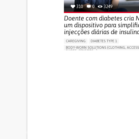
310
0
3249
Doente com diabetes cria N
um dispositivo para simplifi
injecções diárias de insulin
CAREGIVING
DIABETES TYPE 1
BODY-WORN SOLUTIONS (CLOTHING, ACCESS
SHOES, SENSORS...)
MANAGING DIABETES
ENDOCRINOLOGY
SINGAPORE