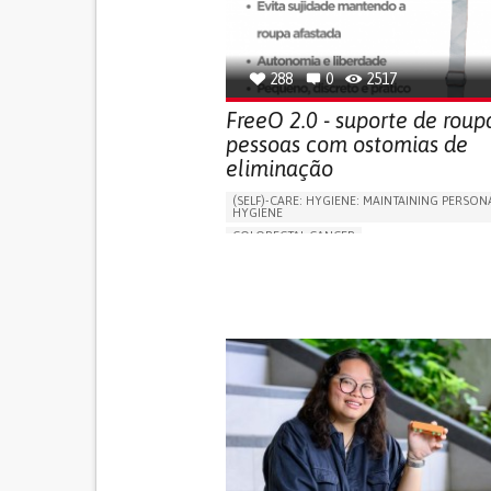
OPHTHALMOLOGY
SPAIN
288
0
2517
FreeO 2.0 - suporte de roup
pessoas com ostomias de
eliminação
(SELF)-CARE: HYGIENE: MAINTAINING PERSON
HYGIENE
COLORECTAL CANCER
ASSISTIVE DAILY LIFE DEVICE (TO HELP ADL)
PROMOTING SELF-MANAGEMENT
GASTROENTEROLOGY
MEDICAL ONCOLOG
PORTUGAL