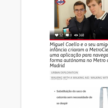
52
0
368
Miguel Coello e o seu amig
infância criaram a MetroCi
uma aplicação para navega
forma autónoma no Metro 
Madrid
URBAN EXPLORATION
WALKING WITH A WALKING AID: WALKING WIT
WALKING AID
BLINDNESS
APP (INCLUDING WHEN CONNECTED WITH WE
ONLINE SERVICE
SOCIAL WITHDRAWAL OR 
VISION PROBLEMS
PROMOTING INCLUSIVITY AND SOCIAL INTEG