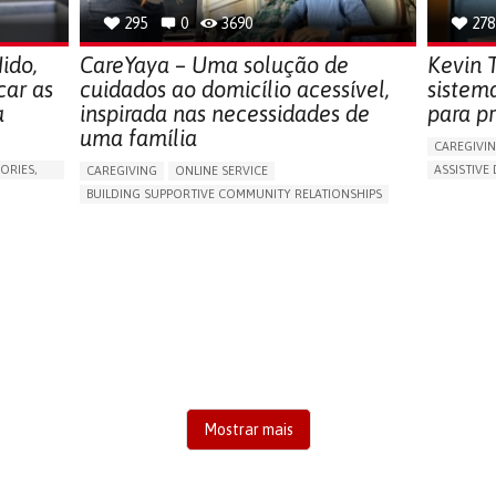
295
0
3690
278
ido,
CareYaya – Uma solução de
Kevin T
car as
cuidados ao domicílio acessível,
sistem
a
inspirada nas necessidades de
para pr
uma família
CAREGIVI
ORIES,
ASSISTIVE 
CAREGIVING
ONLINE SERVICE
AI ALGORI
BUILDING SUPPORTIVE COMMUNITY RELATIONSHIPS
MANAGING
RAISE AWARENESS
CAREGIVING SUPPORT
PREVENTIN
GENERAL AND FAMILY MEDICINE
AGING
RESEARCH
CAREGIVER SUPPORT
UNITED STATES
CAREGIVI
GENERAL A
UNITED ST
Mostrar mais