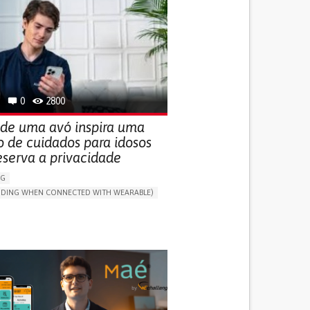
0
2800
 de uma avó inspira uma
o de cuidados para idosos
eserva a privacidade
NG
LUDING WHEN CONNECTED WITH WEARABLE)
THM
ONLINE SERVICE
DAILY LIFE DEVICE (TO HELP ADL)
G SELF-MANAGEMENT
G (VACCINATION, PROTECTION, FALLS,
/MAPPING)
NG SUPPORT
ND FAMILY MEDICINE
MOBILITY ISSUES
R SUPPORT