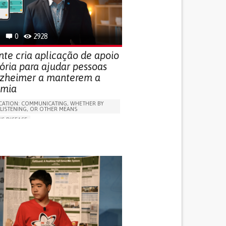
 FOR DISABLED PEOPLE
INDIA
0
2928
nte cria aplicação de apoio
ria para ajudar pessoas
zheimer a manterem a
omia
ATION: COMMUNICATING, WHETHER BY
 LISTENING, OR OTHER MEANS
'S DISEASE
LUDING WHEN CONNECTED WITH WEARABLE)
OSS
PROMOTING SELF-MANAGEMENT
 NEUROLOGICAL DISORDERS
NG SUPPORT
ND FAMILY MEDICINE
NEUROLOGY