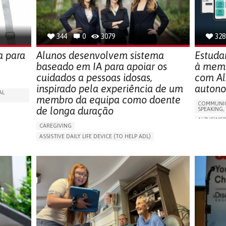
SOLUTIONS
344
0
3079
328
a para
Alunos desenvolvem sistema
Estuda
baseado em IA para apoiar os
à memó
cuidados a pessoas idosas,
com Al
inspirado pela experiência de um
auton
AL
membro da equipa como doente
COMMUNIC
de longa duração
SPEAKING,
ALZHEIMER
CAREGIVING
APP (INC
ASSISTIVE DAILY LIFE DEVICE (TO HELP ADL)
Y
MEMORY L
AI ALGORITHM
PROMOTING SELF-MANAGEMENT
MANAGING
MAINTAINING BALANCE AND MOBILITY
CAREGIVI
PREVENTING (VACCINATION, PROTECTION, FALLS,
GENERAL A
RESEARCH/MAPPING)
FRANCE
GENERAL AND FAMILY MEDICINE
CAREGIVER SUPPORT
UNITED STATES