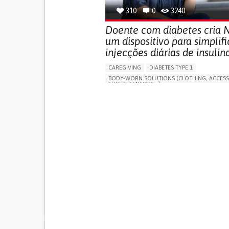
310
0
3240
Doente com diabetes cria N
um dispositivo para simplifi
injecções diárias de insulin
CAREGIVING
DIABETES TYPE 1
BODY-WORN SOLUTIONS (CLOTHING, ACCESS
SHOES, SENSORS...)
MANAGING DIABETES
ENDOCRINOLOGY
SINGAPORE