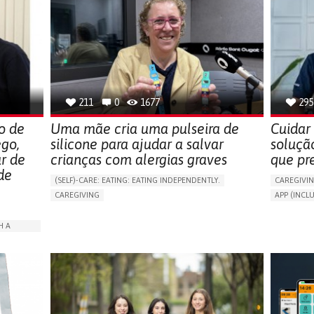
211
0
1677
295
o de
Uma mãe cria uma pulseira de
Cuidar
ego,
silicone para ajudar a salvar
soluçã
r de
crianças com alergias graves
que pr
de
(SELF)-CARE: EATING: EATING INDEPENDENTLY.
CAREGIVI
CAREGIVING
APP (INC
ALLERGIC REACTION (FOOD, DRUGS,
AI ALGORI
MATERIAL/CHEMICALS)
ASSISTIVE 
H A
BODY-WORN SOLUTIONS (CLOTHING, ACCESSORIES,
PROMOTIN
SHOES, SENSORS...)
PREVENTIN
ALLEVIATING ALLERGIES
RESEARCH
ARABLE)
PREVENTING (VACCINATION, PROTECTION, FALLS,
CAREGIVI
RESEARCH/MAPPING)
ISOLATION
GENERAL A
CAREGIVING SUPPORT
IMMUNO-ALLERGOLOGY
CAREGIVE
SPAIN
RATION