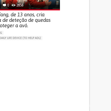
0
2858
ang, de 13 anos, cria
a de deteção de quedas
oteger a avó.
NG
DAILY LIFE DEVICE (TO HELP ADL)
THM
FREQUENT FALLS
 NEUROLOGICAL DISORDERS
G (VACCINATION, PROTECTION, FALLS,
/MAPPING)
NG SUPPORT
ND FAMILY MEDICINE
AGING
ATES