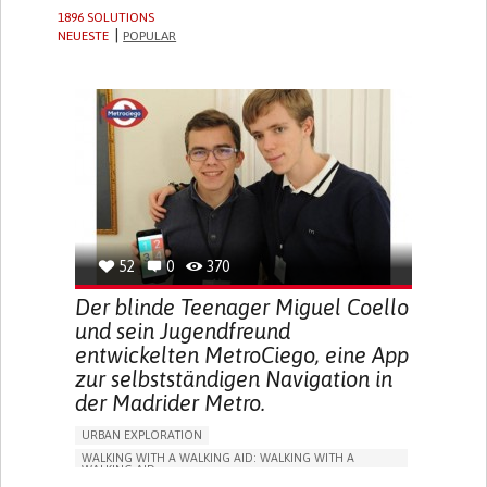
1896 SOLUTIONS
NEUESTE
POPULAR
52
0
370
Der blinde Teenager Miguel Coello
und sein Jugendfreund
entwickelten MetroCiego, eine App
zur selbstständigen Navigation in
der Madrider Metro.
URBAN EXPLORATION
WALKING WITH A WALKING AID: WALKING WITH A
WALKING AID