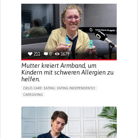
BLINDNESS
APP (INCLUDING WHEN CONNECTED WITH WEARABLE)
ONLINE SERVICE
SOCIAL WITHDRAWAL OR ISOLATION
VISION PROBLEMS
PROMOTING INCLUSIVITY AND SOCIAL INTEGRATION
OPHTHALMOLOGY
SPAIN
211
0
1679
Mutter kreiert Armband, um
Kindern mit schweren Allergien zu
helfen.
(SELF)-CARE: EATING: EATING INDEPENDENTLY.
CAREGIVING
ALLERGIC REACTION (FOOD, DRUGS,
MATERIAL/CHEMICALS)
BODY-WORN SOLUTIONS (CLOTHING, ACCESSORIES,
SHOES, SENSORS...)
ALLEVIATING ALLERGIES
PREVENTING (VACCINATION, PROTECTION, FALLS,
RESEARCH/MAPPING)
CAREGIVING SUPPORT
IMMUNO-ALLERGOLOGY