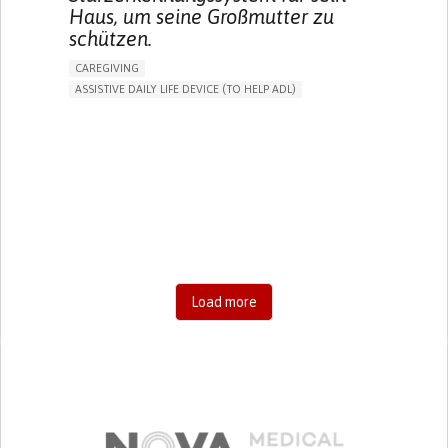
Haus, um seine Großmutter zu
schützen.
CAREGIVING
ASSISTIVE DAILY LIFE DEVICE (TO HELP ADL)
AI ALGORITHM
FREQUENT FALLS
MANAGING NEUROLOGICAL DISORDERS
PREVENTING (VACCINATION, PROTECTION, FALLS,
RESEARCH/MAPPING)
CAREGIVING SUPPORT
GENERAL AND FAMILY MEDICINE
AGING
UNITED STATES
Load more