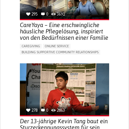
295
0
3691
CareYaya – Eine erschwingliche
häusliche Pflegelösung, inspiriert
von den Bedürfnissen einer Familie
CAREGIVING
ONLINE SERVICE
BUILDING SUPPORTIVE COMMUNITY RELATIONSHIPS
RAISE AWARENESS
CAREGIVING SUPPORT
GENERAL AND FAMILY MEDICINE
AGING
CAREGIVER SUPPORT
UNITED STATES
278
0
2863
Der 13-jährige Kevin Tang baut ein
Sturzerkennungssystem für sein