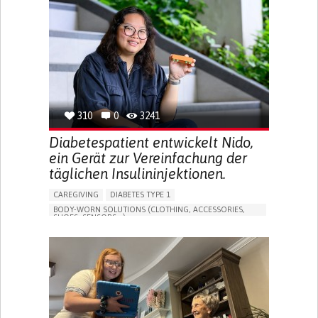
MEMORY LOSS
PROMOTING SELF-MANAGEMENT
MANAGING NEUROLOGICAL DISORDERS
CAREGIVING SUPPORT
GENERAL AND FAMILY MEDICINE
NEUROLOGY
FRANCE
310
0
3241
Diabetespatient entwickelt Nido,
ein Gerät zur Vereinfachung der
täglichen Insulininjektionen.
CAREGIVING
DIABETES TYPE 1
BODY-WORN SOLUTIONS (CLOTHING, ACCESSORIES,
SHOES, SENSORS...)
MANAGING DIABETES
ENDOCRINOLOGY
SINGAPORE