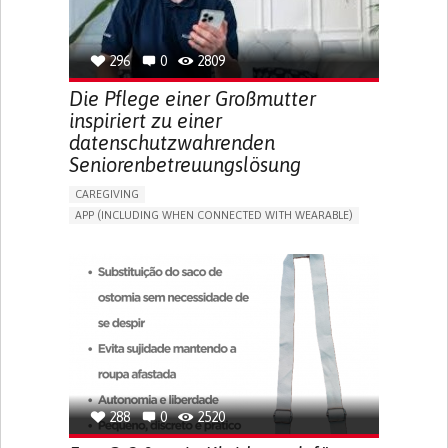
SPAIN
296
0
2809
Die Pflege einer Großmutter
inspiriert zu einer
datenschutzwahrenden
Seniorenbetreuungslösung
CAREGIVING
APP (INCLUDING WHEN CONNECTED WITH WEARABLE)
AI ALGORITHM
ONLINE SERVICE
ASSISTIVE DAILY LIFE DEVICE (TO HELP ADL)
PROMOTING SELF-MANAGEMENT
PREVENTING (VACCINATION, PROTECTION, FALLS,
RESEARCH/MAPPING)
CAREGIVING SUPPORT
GENERAL AND FAMILY MEDICINE
MOBILITY ISSUES
CAREGIVER SUPPORT
SOLUTIONS FOR DISABLED PEOPLE
INDIA
288
0
2520