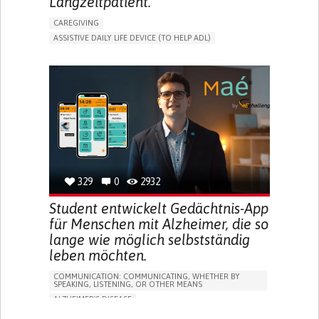
Langzeitpatient.
CAREGIVING
ASSISTIVE DAILY LIFE DEVICE (TO HELP ADL)
AI ALGORITHM
PROMOTING SELF-MANAGEMENT
MAINTAINING BALANCE AND MOBILITY
PREVENTING (VACCINATION, PROTECTION, FALLS,
RESEARCH/MAPPING)
GENERAL AND FAMILY MEDICINE
CAREGIVER SUPPORT
UNITED STATES
329
0
2932
Student entwickelt Gedächtnis-App
für Menschen mit Alzheimer, die so
lange wie möglich selbstständig
leben möchten.
COMMUNICATION: COMMUNICATING, WHETHER BY
SPEAKING, LISTENING, OR OTHER MEANS
ALZHEIMER'S DISEASE
APP (INCLUDING WHEN CONNECTED WITH WEARABLE)