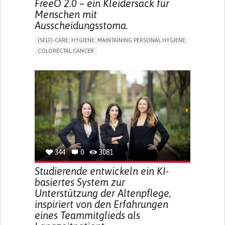
FreeO 2.0 – ein Kleidersack für
Menschen mit
Ausscheidungsstoma.
(SELF)-CARE: HYGIENE: MAINTAINING PERSONAL HYGIENE
COLORECTAL CANCER
ASSISTIVE DAILY LIFE DEVICE (TO HELP ADL)
PROMOTING SELF-MANAGEMENT
GASTROENTEROLOGY
MEDICAL ONCOLOGY
PORTUGAL
344
0
3081
Studierende entwickeln ein KI-
basiertes System zur
Unterstützung der Altenpflege,
inspiriert von den Erfahrungen
eines Teammitglieds als