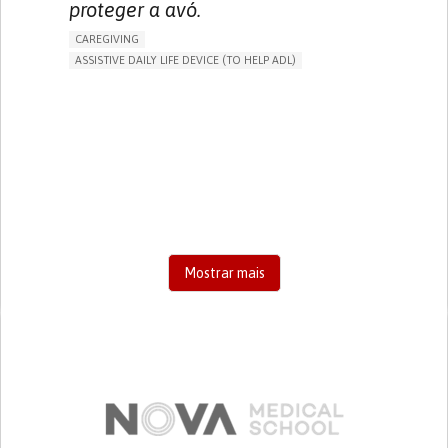
proteger a avó.
CAREGIVING
ASSISTIVE DAILY LIFE DEVICE (TO HELP ADL)
AI ALGORITHM
FREQUENT FALLS
MANAGING NEUROLOGICAL DISORDERS
PREVENTING (VACCINATION, PROTECTION, FALLS,
RESEARCH/MAPPING)
CAREGIVING SUPPORT
GENERAL AND FAMILY MEDICINE
AGING
UNITED STATES
Mostrar mais