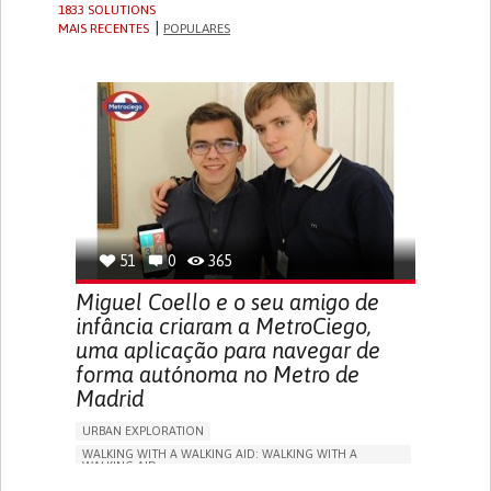
1833 SOLUTIONS
MAIS RECENTES
POPULARES
51
0
365
Miguel Coello e o seu amigo de
infância criaram a MetroCiego,
uma aplicação para navegar de
forma autónoma no Metro de
Madrid
URBAN EXPLORATION
WALKING WITH A WALKING AID: WALKING WITH A
WALKING AID
BLINDNESS