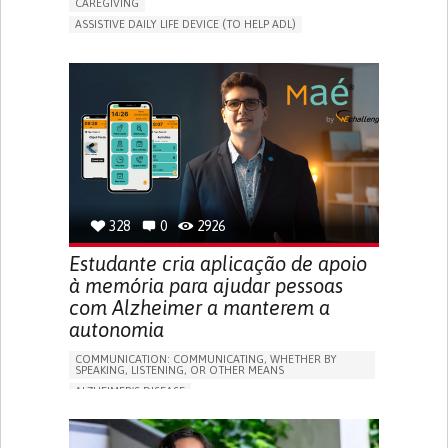
CAREGIVING
ASSISTIVE DAILY LIFE DEVICE (TO HELP ADL)
AI ALGORITHM
PROMOTING SELF-MANAGEMENT
MAINTAINING BALANCE AND MOBILITY
PREVENTING (VACCINATION, PROTECTION, FALLS,
RESEARCH/MAPPING)
GENERAL AND FAMILY MEDICINE
CAREGIVER SUPPORT
UNITED STATES
328
0
2926
Estudante cria aplicação de apoio
à memória para ajudar pessoas
com Alzheimer a manterem a
autonomia
COMMUNICATION: COMMUNICATING, WHETHER BY
SPEAKING, LISTENING, OR OTHER MEANS
ALZHEIMER'S DISEASE
APP (INCLUDING WHEN CONNECTED WITH WEARABLE)
MEMORY LOSS
PROMOTING SELF-MANAGEMENT