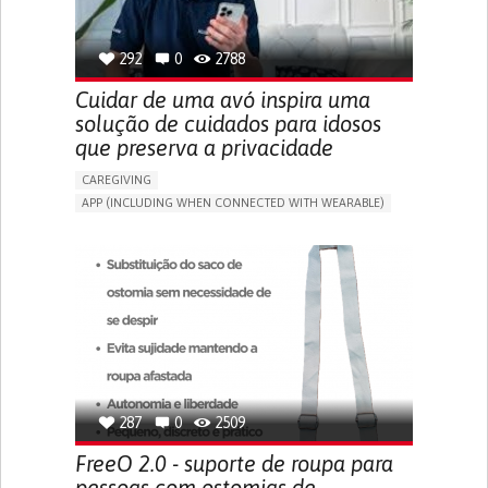
SPAIN
292
0
2788
Cuidar de uma avó inspira uma
solução de cuidados para idosos
que preserva a privacidade
CAREGIVING
APP (INCLUDING WHEN CONNECTED WITH WEARABLE)
AI ALGORITHM
ONLINE SERVICE
ASSISTIVE DAILY LIFE DEVICE (TO HELP ADL)
PROMOTING SELF-MANAGEMENT
PREVENTING (VACCINATION, PROTECTION, FALLS,
RESEARCH/MAPPING)
CAREGIVING SUPPORT
GENERAL AND FAMILY MEDICINE
MOBILITY ISSUES
CAREGIVER SUPPORT
SOLUTIONS FOR DISABLED PEOPLE
INDIA
287
0
2509
FreeO 2.0 - suporte de roupa para
pessoas com ostomias de