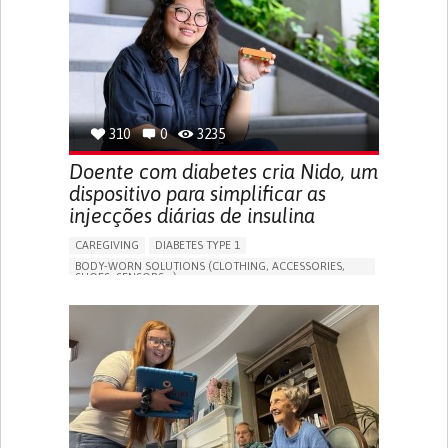
MANAGING NEUROLOGICAL DISORDERS
CAREGIVING SUPPORT
GENERAL AND FAMILY MEDICINE
NEUROLOGY
FRANCE
310
0
3235
Doente com diabetes cria Nido, um
dispositivo para simplificar as
injecções diárias de insulina
CAREGIVING
DIABETES TYPE 1
BODY-WORN SOLUTIONS (CLOTHING, ACCESSORIES,
SHOES, SENSORS...)
MANAGING DIABETES
ENDOCRINOLOGY
SINGAPORE