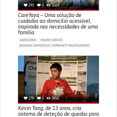
295
0
3689
CareYaya – Uma solução de
cuidados ao domicílio acessível,
inspirada nas necessidades de uma
família
CAREGIVING
ONLINE SERVICE
BUILDING SUPPORTIVE COMMUNITY RELATIONSHIPS
RAISE AWARENESS
CAREGIVING SUPPORT
GENERAL AND FAMILY MEDICINE
AGING
CAREGIVER SUPPORT
UNITED STATES
278
0
2856
Kevin Tang, de 13 anos, cria
sistema de deteção de quedas para