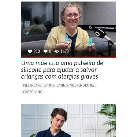
APP (INCLUDING WHEN CONNECTED WITH WEARABLE)
ONLINE SERVICE
SOCIAL WITHDRAWAL OR ISOLATION
VISION PROBLEMS
PROMOTING INCLUSIVITY AND SOCIAL INTEGRATION
OPHTHALMOLOGY
SPAIN
210
0
1673
Uma mãe cria uma pulseira de
silicone para ajudar a salvar
crianças com alergias graves
(SELF)-CARE: EATING: EATING INDEPENDENTLY.
CAREGIVING
ALLERGIC REACTION (FOOD, DRUGS,
MATERIAL/CHEMICALS)
BODY-WORN SOLUTIONS (CLOTHING, ACCESSORIES,
SHOES, SENSORS...)
ALLEVIATING ALLERGIES
PREVENTING (VACCINATION, PROTECTION, FALLS,
RESEARCH/MAPPING)
CAREGIVING SUPPORT
IMMUNO-ALLERGOLOGY