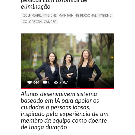
eliminação
(SELF)-CARE: HYGIENE: MAINTAINING PERSONAL HYGIENE
COLORECTAL CANCER
ASSISTIVE DAILY LIFE DEVICE (TO HELP ADL)
PROMOTING SELF-MANAGEMENT
GASTROENTEROLOGY
MEDICAL ONCOLOGY
PORTUGAL
344
0
3067
Alunos desenvolvem sistema
baseado em IA para apoiar os
cuidados a pessoas idosas,
inspirado pela experiência de um
membro da equipa como doente
de longa duração