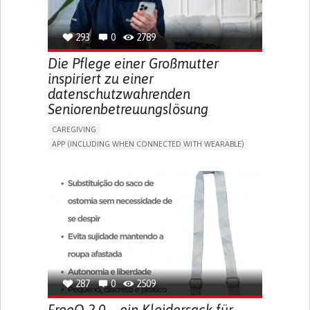
SPAIN
293
0
2789
Die Pflege einer Großmutter
inspiriert zu einer
datenschutzwahrenden
Seniorenbetreuungslösung
CAREGIVING
APP (INCLUDING WHEN CONNECTED WITH WEARABLE)
AI ALGORITHM
ONLINE SERVICE
ASSISTIVE DAILY LIFE DEVICE (TO HELP ADL)
PROMOTING SELF-MANAGEMENT
PREVENTING (VACCINATION, PROTECTION, FALLS,
RESEARCH/MAPPING)
CAREGIVING SUPPORT
GENERAL AND FAMILY MEDICINE
MOBILITY ISSUES
CAREGIVER SUPPORT
SOLUTIONS FOR DISABLED PEOPLE
INDIA
287
0
2509
FreeO 2.0 – ein Kleidersack für