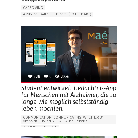
CAREGIVING
ASSISTIVE DAILY LIFE DEVICE (TO HELP ADL)
AI ALGORITHM
PROMOTING SELF-MANAGEMENT
MAINTAINING BALANCE AND MOBILITY
PREVENTING (VACCINATION, PROTECTION, FALLS,
RESEARCH/MAPPING)
GENERAL AND FAMILY MEDICINE
CAREGIVER SUPPORT
UNITED STATES
328
0
2926
Student entwickelt Gedächtnis-App
für Menschen mit Alzheimer, die so
lange wie möglich selbstständig
leben möchten.
COMMUNICATION: COMMUNICATING, WHETHER BY
SPEAKING, LISTENING, OR OTHER MEANS
ALZHEIMER'S DISEASE
APP (INCLUDING WHEN CONNECTED WITH WEARABLE)