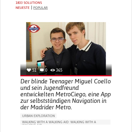
1833 SOLUTIONS
NEUESTE
POPULAR
51
0
365
Der blinde Teenager Miguel Coello
und sein Jugendfreund
entwickelten MetroCiego, eine App
zur selbstständigen Navigation in
der Madrider Metro.
URBAN EXPLORATION
WALKING WITH A WALKING AID: WALKING WITH A
WALKING AID
BLINDNESS