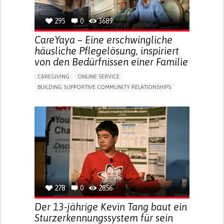
295
0
3689
CareYaya – Eine erschwingliche
häusliche Pflegelösung, inspiriert
von den Bedürfnissen einer Familie
CAREGIVING
ONLINE SERVICE
BUILDING SUPPORTIVE COMMUNITY RELATIONSHIPS
RAISE AWARENESS
CAREGIVING SUPPORT
GENERAL AND FAMILY MEDICINE
AGING
CAREGIVER SUPPORT
UNITED STATES
278
0
2856
Der 13-jährige Kevin Tang baut ein
Sturzerkennungssystem für sein