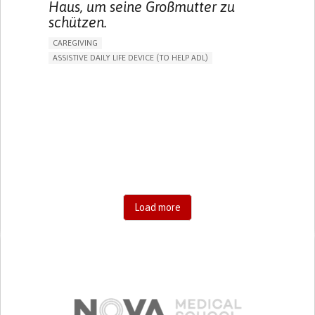
Haus, um seine Großmutter zu
schützen.
CAREGIVING
ASSISTIVE DAILY LIFE DEVICE (TO HELP ADL)
AI ALGORITHM
FREQUENT FALLS
MANAGING NEUROLOGICAL DISORDERS
PREVENTING (VACCINATION, PROTECTION, FALLS,
RESEARCH/MAPPING)
CAREGIVING SUPPORT
GENERAL AND FAMILY MEDICINE
AGING
UNITED STATES
Load more