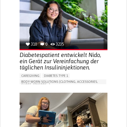
MEMORY LOSS
PROMOTING SELF-MANAGEMENT
MANAGING NEUROLOGICAL DISORDERS
CAREGIVING SUPPORT
GENERAL AND FAMILY MEDICINE
NEUROLOGY
FRANCE
310
0
3235
Diabetespatient entwickelt Nido,
ein Gerät zur Vereinfachung der
täglichen Insulininjektionen.
CAREGIVING
DIABETES TYPE 1
BODY-WORN SOLUTIONS (CLOTHING, ACCESSORIES,
SHOES, SENSORS...)
MANAGING DIABETES
ENDOCRINOLOGY
SINGAPORE