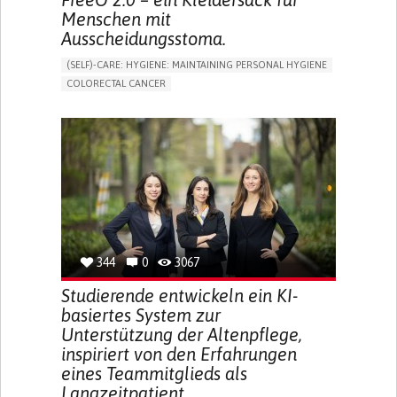
Menschen mit
Ausscheidungsstoma.
(SELF)-CARE: HYGIENE: MAINTAINING PERSONAL HYGIENE
COLORECTAL CANCER
ASSISTIVE DAILY LIFE DEVICE (TO HELP ADL)
PROMOTING SELF-MANAGEMENT
GASTROENTEROLOGY
MEDICAL ONCOLOGY
PORTUGAL
344
0
3067
Studierende entwickeln ein KI-
basiertes System zur
Unterstützung der Altenpflege,
inspiriert von den Erfahrungen
eines Teammitglieds als
Langzeitpatient.