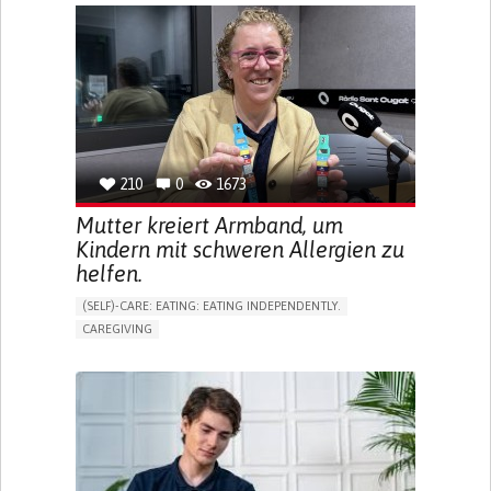
APP (INCLUDING WHEN CONNECTED WITH WEARABLE)
ONLINE SERVICE
SOCIAL WITHDRAWAL OR ISOLATION
VISION PROBLEMS
PROMOTING INCLUSIVITY AND SOCIAL INTEGRATION
OPHTHALMOLOGY
SPAIN
210
0
1673
Mutter kreiert Armband, um
Kindern mit schweren Allergien zu
helfen.
(SELF)-CARE: EATING: EATING INDEPENDENTLY.
CAREGIVING
ALLERGIC REACTION (FOOD, DRUGS,
MATERIAL/CHEMICALS)
BODY-WORN SOLUTIONS (CLOTHING, ACCESSORIES,
SHOES, SENSORS...)
ALLEVIATING ALLERGIES
PREVENTING (VACCINATION, PROTECTION, FALLS,
RESEARCH/MAPPING)
CAREGIVING SUPPORT
IMMUNO-ALLERGOLOGY