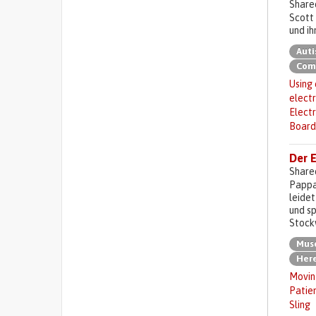
Share
Scott 
und ih
Aut
Comm
Using
electr
Electr
Board
Der E
Share
Pappa
leidet
und sp
Stock
Musc
Here
Movin 
Patien
Sling