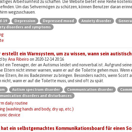
ltiges Arbeitsumfeld zu schaffen. Die Website bietet eine Reihe kosten
efinden. Um das Sehvermögen zu schützen, können Benutzer daran erinne
chirm wegzuschauen.
d-19
Depression
Depressed mood
Anxiety disorder
General
ety disorders and symptoms
ng
te
 erstellt ein Warnsystem, um zu wissen, wann sein autistisc
d by
Ana Ribeiro
on 2020-12-14 20:16
ist ein Teenager, der an Autismus leidet und nonverbal ist. Aufgrund se
ne Eltern nicht immer warnen, wann er auf die Toilette gehen muss. Wenn es 
ine Eltern, ihn ins Badezimmer zu bringen. Besonders nachts, wenn Scott al
 nicht, wann er auf die Toilette muss, und sind oft zu spät.
ism
Autism spectrum disorder
Communication disorder
Commu
unication disorders and disturbances
m daily routine
ing (washing hands and body, dry up, etc.)
onic device
 hat ein selbstgemachtes Kommunikationsboard für einen Soh