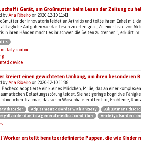
l schafft Gerät, um Großmutter beim Lesen der Zeitung zu he
d by
Ana Ribeiro
on 2020-12-10 11:41
oßmutter der Innovatorin leidet an Arthritis und teilte ihrem Enkel mit,
 alltägliche Aufgaben wie das Lesen zu erledigen. „Zu einer Liste von Ak
tis in ihren Händen macht es ihr schwer, die Seiten zu trennen “, erklärt ihr
ritis
m daily routine
ng
inted device
er kreiert einen gewichteten Umhang, um ihren besonderen B
d by
Ana Ribeiro
on 2020-12-10 11:38
 Pacheco adoptierte ein kleines Mädchen, Millie, das an einer komplexe
aumatischen Belastungsstörung leidet. Sie hat geringe kognitive Fähigkei
ühkindlichen Traumas, das sie im Waisenhaus erlitten hat, Probleme, Kont
ety disorder
Adjustment disorder with anxiety
Adjustment disord
ety disorder due to a general medical condition
Anxiety disorders a
es
l Worker erstellt benutzerdefinierte Puppen, die wie Kinder