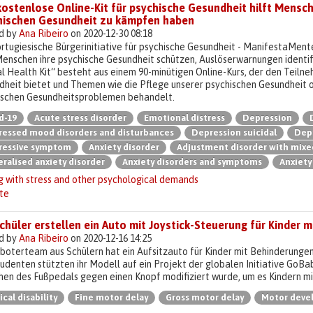
ostenlose Online-Kit für psychische Gesundheit hilft Mensch
hischen Gesundheit zu kämpfen haben
d by
Ana Ribeiro
on 2020-12-30 08:18
rtugiesische Bürgerinitiative für psychische Gesundheit - ManifestaMente 
enschen ihre psychische Gesundheit schützen, Auslöserwarnungen identifi
 Health Kit“ besteht aus einem 90-minütigen Online-Kurs, der den Teiln
dheit bietet und Themen wie die Pflege unserer psychischen Gesundheit 
ischen Gesundheitsproblemen behandelt.
d-19
Acute stress disorder
Emotional distress
Depression
essed mood disorders and disturbances
Depression suicidal
Depr
ressive symptom
Anxiety disorder
Adjustment disorder with mixe
ralised anxiety disorder
Anxiety disorders and symptoms
Anxiety
g with stress and other psychological demands
te
chüler erstellen ein Auto mit Joystick-Steuerung für Kinder 
d by
Ana Ribeiro
on 2020-12-16 14:25
boterteam aus Schülern hat ein Aufsitzauto für Kinder mit Behinderungen 
udenten stützten ihr Modell auf ein Projekt der globalen Initiative GoB
en des Fußpedals gegen einen Knopf modifiziert wurde, um es Kindern mit
ical disability
Fine motor delay
Gross motor delay
Motor deve