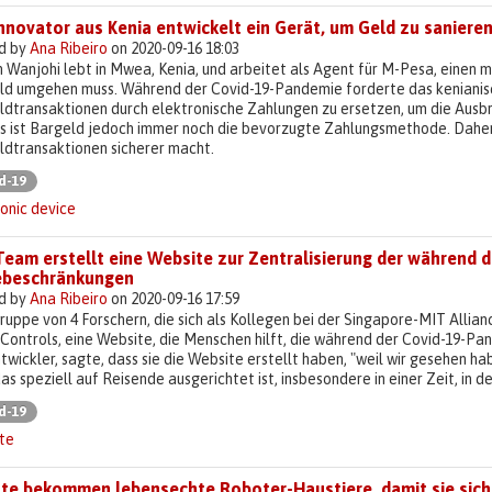
Innovator aus Kenia entwickelt ein Gerät, um Geld zu sanier
d by
Ana Ribeiro
on 2020-09-16 18:03
 Wanjohi lebt in Mwea, Kenia, und arbeitet als Agent für M-Pesa, einen m
ld umgehen muss. Während der Covid-19-Pandemie forderte das kenianisc
dtransaktionen durch elektronische Zahlungen zu ersetzen, um die Ausbre
s ist Bargeld jedoch immer noch die bevorzugte Zahlungsmethode. Daher e
ldtransaktionen sicherer macht.
d-19
onic device
Team erstellt eine Website zur Zentralisierung der während 
ebeschränkungen
d by
Ana Ribeiro
on 2020-09-16 17:59
ruppe von 4 Forschern, die sich als Kollegen bei der Singapore-MIT Alli
Controls, eine Website, die Menschen hilft, die während der Covid-19-Pa
twickler, sagte, dass sie die Website erstellt haben, "weil wir gesehen 
das speziell auf Reisende ausgerichtet ist, insbesondere in einer Zeit, in de
d-19
te
ste bekommen lebensechte Roboter-Haustiere, damit sie sich