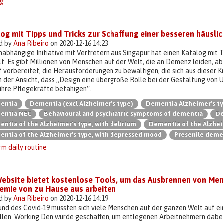
ng
log mit Tipps und Tricks zur Schaffung einer besseren häus
d by
Ana Ribeiro
on 2020-12-16 14:23
nabhängige Initiative mit Vertretern aus Singapur hat einen Katalog mit 
lt. Es gibt Millionen von Menschen auf der Welt, die an Demenz leiden, ab
 vorbereitet, die Herausforderungen zu bewältigen, die sich aus dieser 
h der Ansicht, dass „Design eine übergroße Rolle bei der Gestaltung vo
ihre Pflegekräfte befähigen“.
entia
Dementia (excl Alzheimer's type)
Dementia Alzheimer's t
entia NEC
Behavioural and psychiatric symptoms of dementia
De
ntia of the Alzheimer's type, with delirium
Dementia of the Alzheim
ntia of the Alzheimer's type, with depressed mood
Presenile deme
m daily routine
Website bietet kostenlose Tools, um das Ausbrennen von Men
emie von zu Hause aus arbeiten
d by
Ana Ribeiro
on 2020-12-16 14:19
nd des Covid-19 mussten sich viele Menschen auf der ganzen Welt auf ei
ellen. Working Den wurde geschaffen, um entlegenen Arbeitnehmern dabei 