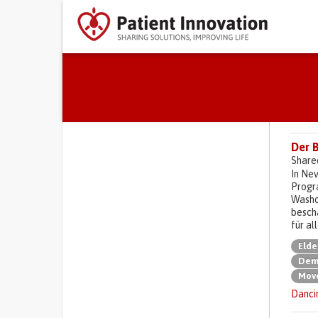
Primary tabs
Der 
Share
In Nev
Progr
Washo
besch
für al
Elde
Deme
Move
Danci