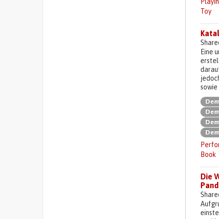
Playi
Toy
Kata
Share
Eine u
erstel
darauf
jedoc
sowie 
Dem
Dem
Deme
Deme
Perfor
Book
Die 
Pand
Share
Aufgru
einst