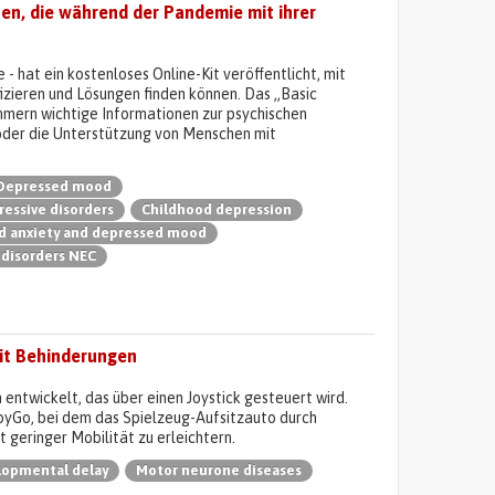
en, die während der Pandemie mit ihrer
- hat ein kostenloses Online-Kit veröffentlicht, mit
zieren und Lösungen finden können. Das „Basic
ehmern wichtige Informationen zur psychischen
oder die Unterstützung von Menschen mit
Depressed mood
essive disorders
Childhood depression
d anxiety and depressed mood
 disorders NEC
mit Behinderungen
entwickelt, das über einen Joystick gesteuert wird.
abyGo, bei dem das Spielzeug-Aufsitzauto durch
 geringer Mobilität zu erleichtern.
lopmental delay
Motor neurone diseases