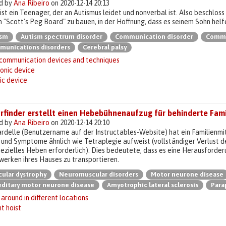
d by
Ana Ribeiro
on 2020-12-14 20:13
ist ein Teenager, der an Autismus leidet und nonverbal ist. Also beschloss
n "Scott's Peg Board" zu bauen, in der Hoffnung, dass es seinem Sohn hel
ism
Autism spectrum disorder
Communication disorder
Commu
unications disorders
Cerebral palsy
 communication devices and techniques
onic device
ic device
rfinder erstellt einen Hebebühnenaufzug für behinderte Fami
d by
Ana Ribeiro
on 2020-12-14 20:10
rdelle (Benutzername auf der Instructables-Website) hat ein Familienmi
 und Symptome ähnlich wie Tetraplegie aufweist (vollständiger Verlust de
ezielles Heben erforderlich). Dies bedeutete, dass es eine Herausforder
werken ihres Hauses zu transportieren.
ular dystrophy
Neuromuscular disorders
Motor neurone disease
ditary motor neurone disease
Amyotrophic lateral sclerosis
Para
around in different locations
t hoist