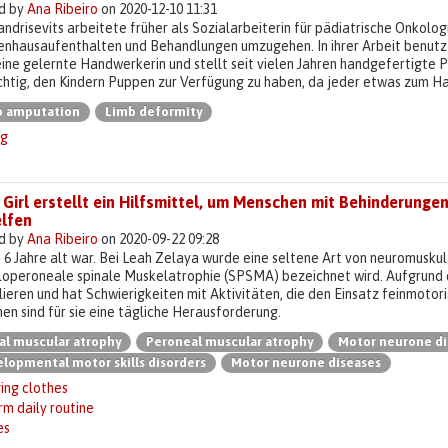
d by
Ana Ribeiro
on 2020-12-10 11:31
ndrisevits arbeitete früher als Sozialarbeiterin für pädiatrische Onkologi
nhausaufenthalten und Behandlungen umzugehen. In ihrer Arbeit benutzte 
ine gelernte Handwerkerin und stellt seit vielen Jahren handgefertigte Pu
chtig, den Kindern Puppen zur Verfügung zu haben, da jeder etwas zum Hal
b amputation
Limb deformity
ng
Girl erstellt ein Hilfsmittel, um Menschen mit Behinderung
elfen
d by
Ana Ribeiro
on 2020-09-22 09:28
e 6 Jahre alt war. Bei Leah Zelaya wurde eine seltene Art von neuromuskul
loperoneale spinale Muskelatrophie (SPSMA) bezeichnet wird. Aufgrund
lieren und hat Schwierigkeiten mit Aktivitäten, die den Einsatz feinmotor
en sind für sie eine tägliche Herausforderung.
al muscular atrophy
Peroneal muscular atrophy
Motor neurone di
lopmental motor skills disorders
Motor neurone diseases
ing clothes
m daily routine
es