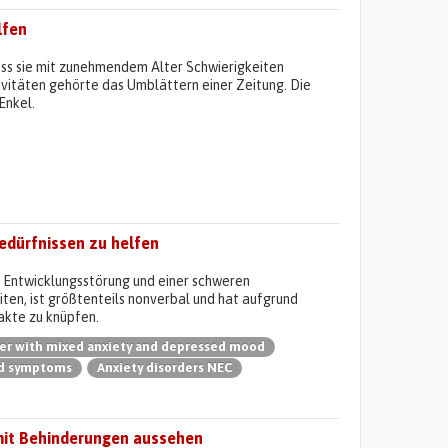
lfen
 dass sie mit zunehmendem Alter Schwierigkeiten
tivitäten gehörte das Umblättern einer Zeitung. Die
 Enkel.
edürfnissen zu helfen
n Entwicklungsstörung und einer schweren
ten, ist größtenteils nonverbal und hat aufgrund
akte zu knüpfen.
er with mixed anxiety and depressed mood
nd symptoms
Anxiety disorders NEC
 mit Behinderungen aussehen