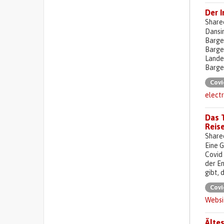
Der 
Share
Dansin
Barge
Bargel
Lande
Barge
Covi
electr
Das 
Reis
Share
Eine G
Covid 
der En
gibt, 
Covi
Websi
Älte