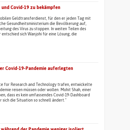
en und Covid-19 zu bekämpfen
obilen Geldtransferdienst, für den er jeden Tag mit
he Gesundheitsministerium die Bevölkerung auf,
itung des Virus zu stoppen. In weiten Teilen des
ntschied sich Wanjohi für eine Lösung, die
der Covid-19-Pandemie auferlegten
ance for Research and Technology trafen, entwickelte
ndemie reisen müssen oder wollen. Mohit Shah, einer
haben, dass es kein umfassendes Covid-19-Dashboard
r sich die Situation so schnell ändert."
 während der Pandemie weniger isoliert