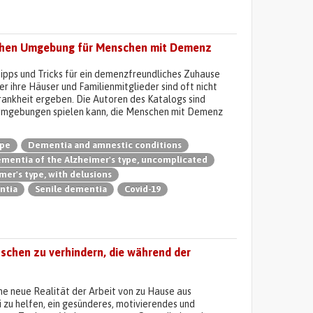
lichen Umgebung für Menschen mit Demenz
Tipps und Tricks für ein demenzfreundliches Zuhause
er ihre Häuser und Familienmitglieder sind oft nicht
Krankheit ergeben. Die Autoren des Katalogs sind
n Umgebungen spielen kann, die Menschen mit Demenz
ype
Dementia and amnestic conditions
mentia of the Alzheimer's type, uncomplicated
er's type, with delusions
ntia
Senile dementia
Covid-19
schen zu verhindern, die während der
ne neue Realität der Arbeit von zu Hause aus
zu helfen, ein gesünderes, motivierendes und