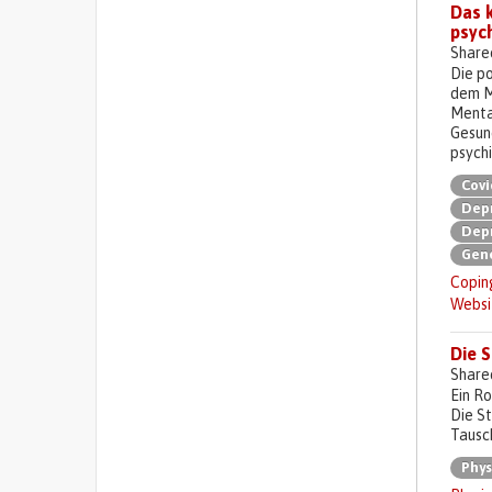
Das k
psyc
Share
Die po
dem M
Mental
Gesun
psych
Covi
Depr
Dep
Gene
Copin
Websi
Die S
Share
Ein Ro
Die St
Tausch
Phys