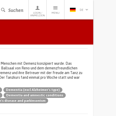
Suchen
DE
LOGIN /
MENU
ANMELDEN
ere Menschen mit Demenz konzipiert wurde. Das
m Ballsaal von Reno und dem demenzfreundlichen
Demenz und ihre Betreuer mit der Freude am Tanz zu
Der Tanzkurs fand einmal pro Woche statt und war
Dementia (excl Alzheimer's type)
Dementia and amnestic conditions
n's disease and parkinsonism