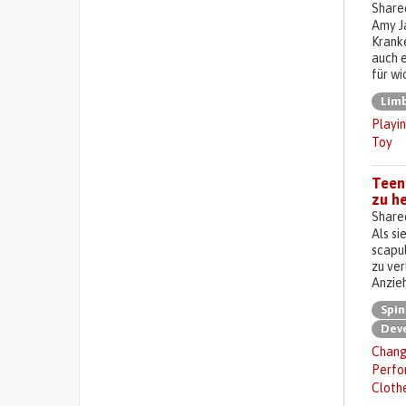
Share
Amy Ja
Kranke
auch e
für wi
Lim
Playi
Toy
Teen 
zu h
Share
Als si
scapu
zu ver
Anzieh
Spin
Deve
Chang
Perfor
Cloth