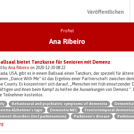
DRÜCKEN SIE AUF ENTER UM DIE SUCHE ZU STARTEN
Veröffentlichen
Profiel
Ana Ribeiro
Ballsaal bietet Tanzkurse für Senioren mit Demenz
d by
Ana Ribeiro
on 2020-12-30 08:22
ada, USA, gibt es in einem Ballsaal einen Tanzkurs, der speziell für ält
amm „Dance With Me“ ist das Ergebnis einer Partnerschaft zwischen de
e County. Es konzentriert sich darauf, „Menschen mit früh einsetzender 
äftigen und ihnen beim Kampf zu helfen die Auswirkungen von Demenz “. 
le Teilnehmer kostenlos.
rly
Behavioural and psychiatric symptoms of dementia
Dementia
ntia Alzheimer's type
Dementia NEC
Frontotemporal dementia
ment disorders (incl parkinsonism)
Parkinson's disease
Parkinso
ng