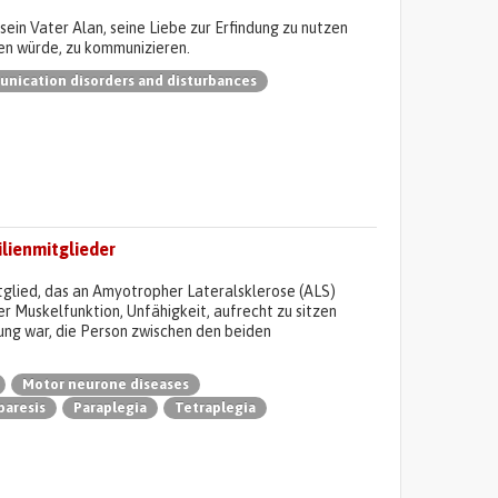
 sein Vater Alan, seine Liebe zur Erfindung zu nutzen
fen würde, zu kommunizieren.
nication disorders and disturbances
lienmitglieder
tglied, das an Amyotropher Lateralsklerose (ALS)
r Muskelfunktion, Unfähigkeit, aufrecht zu sitzen
ung war, die Person zwischen den beiden
Motor neurone diseases
paresis
Paraplegia
Tetraplegia