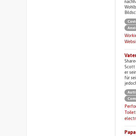
nachha
Wohlb
Bilds
Covi
Anxi
Worki
Websi
Vater
Share
Scott 
er sei
für se
jedoch
Aut
Comm
Perfor
Toilet
electr
Papa