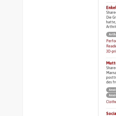
Enke
Share
Die Gr
hatte,
Arthri
Arth
Perfor
Readi
3D-pr
Mutt
Share
Marna
posttr
des fr
Anxi
Anxi
Cloth
Socia