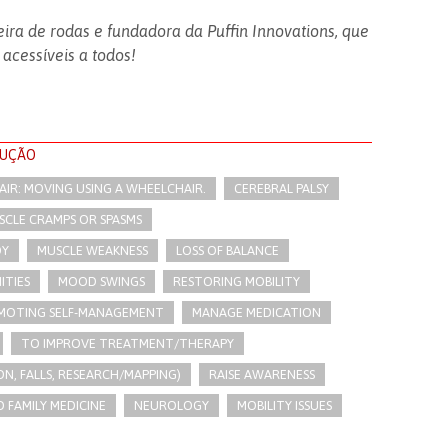
ira de rodas e fundadora da Puffin Innovations, que
 acessíveis a todos!
LUÇÃO
IR: MOVING USING A WHEELCHAIR.
CEREBRAL PALSY
SCLE CRAMPS OR SPASMS
DY
MUSCLE WEAKNESS
LOSS OF BALANCE
ITIES
MOOD SWINGS
RESTORING MOBILITY
MOTING SELF-MANAGEMENT
MANAGE MEDICATION
TO IMPROVE TREATMENT/THERAPY
N, FALLS, RESEARCH/MAPPING)
RAISE AWARENESS
 FAMILY MEDICINE
NEUROLOGY
MOBILITY ISSUES