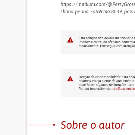
https ://medium.com/@PerryGrossm
shana-penna-5a59ca8c8039, pois 
Esta solução não deverá mencionar o us
invasivos; conteúdo ofensivo, comercia
medicamente. Prosseguir com atenção! 
Isenção de responsabilidade: Esta solu
pedimos esteja ciente de que, embora 
pode haver algumas declarações incorr
Patient Innovation via
info@patient-i
Sobre o autor