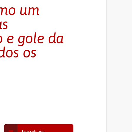
omo um
as
 e gole da
dos os
Like solution