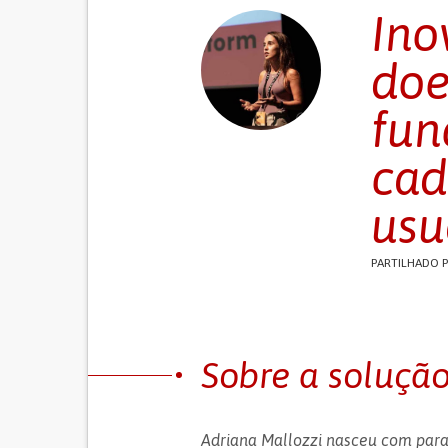
Ino
doe
fun
cad
usu
PARTILHADO 
Sobre a soluçã
Adriana Mallozzi nasceu com paral