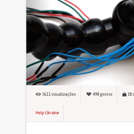
5611
visualizações
498
gostos
18
Help Ukraine