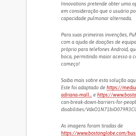
Innovations pretende obter uma op
em consideração que o usuário po
capacidade pulmonar alternada.
Para suas primeiras invenções, Puf
com a ajuda de doações de equipa
próprio para telefones Android, q
boca, permitindo maior acesso a c
começo!
Saiba mais sobre esta solução aqu
Este foi adaptado de
https://medi
adriana-mall...
e
https://www.bost
can-break-down-barriers-for-peopl
disabilities/VdxO1N71biO079R3C
As imagens foram tiradas de
https://www.bostonglobe.com/busi