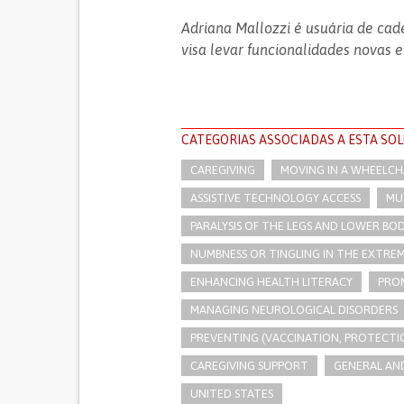
Adriana Mallozzi é usuária de cade
visa levar funcionalidades novas e
CATEGORIAS ASSOCIADAS A ESTA SO
CAREGIVING
MOVING IN A WHEELCHA
ASSISTIVE TECHNOLOGY ACCESS
MU
PARALYSIS OF THE LEGS AND LOWER BO
NUMBNESS OR TINGLING IN THE EXTREM
ENHANCING HEALTH LITERACY
PRO
MANAGING NEUROLOGICAL DISORDERS
PREVENTING (VACCINATION, PROTECTIO
CAREGIVING SUPPORT
GENERAL AND
UNITED STATES