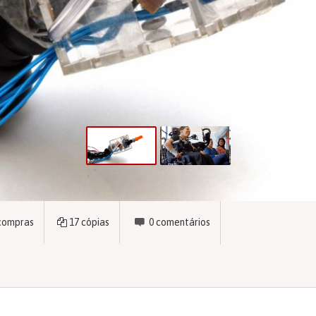
compras
17
cópias
0
comentários