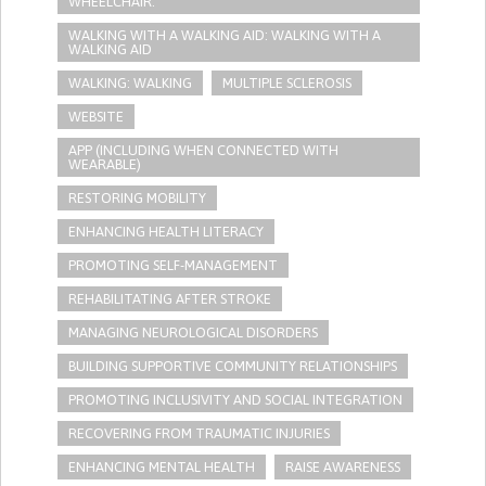
WHEELCHAIR.
WALKING WITH A WALKING AID: WALKING WITH A
WALKING AID
WALKING: WALKING
MULTIPLE SCLEROSIS
WEBSITE
APP (INCLUDING WHEN CONNECTED WITH
WEARABLE)
RESTORING MOBILITY
ENHANCING HEALTH LITERACY
PROMOTING SELF-MANAGEMENT
REHABILITATING AFTER STROKE
MANAGING NEUROLOGICAL DISORDERS
BUILDING SUPPORTIVE COMMUNITY RELATIONSHIPS
PROMOTING INCLUSIVITY AND SOCIAL INTEGRATION
RECOVERING FROM TRAUMATIC INJURIES
ENHANCING MENTAL HEALTH
RAISE AWARENESS