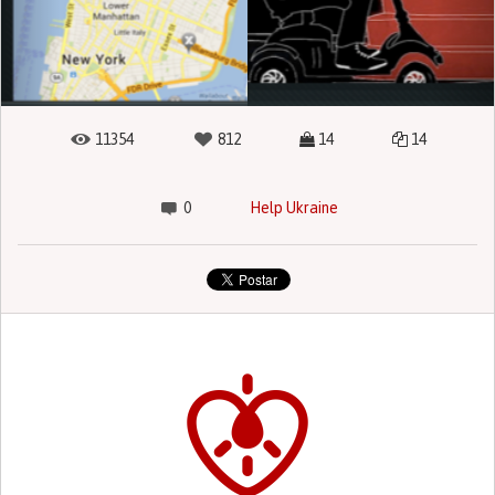
11354
812
14
14
0
Help Ukraine