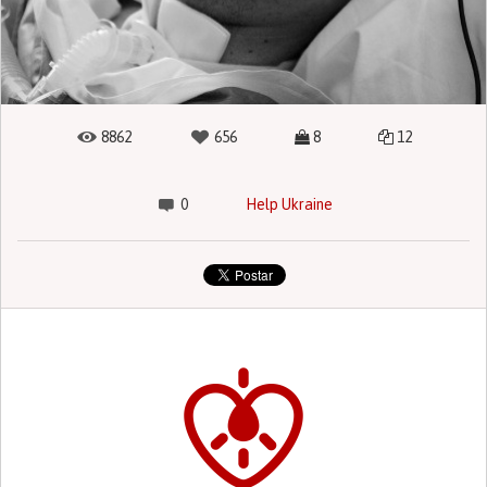
8862
656
8
12
0
Help Ukraine