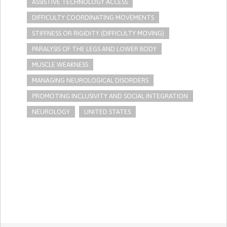
ASSISTIVE TECHNOLOGY ACCESS
DIFFICULTY COORDINATING MOVEMENTS
STIFFNESS OR RIGIDITY (DIFFICULTY MOVING)
PARALYSIS OF THE LEGS AND LOWER BODY
MUSCLE WEAKNESS
MANAGING NEUROLOGICAL DISORDERS
PROMOTING INCLUSIVITY AND SOCIAL INTEGRATION
NEUROLOGY
UNITED STATES