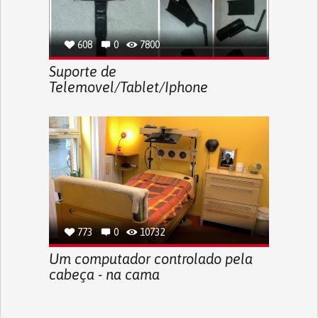
608
0
7800
Suporte de
Telemovel/Tablet/Iphone
773
0
10732
Um computador controlado pela
cabeça - na cama