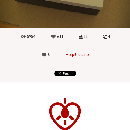
8984
611
11
4
0
Help Ukraine