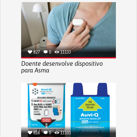
827
0
11133
Doente desenvolve dispositivo
para Asma
816
0
11101