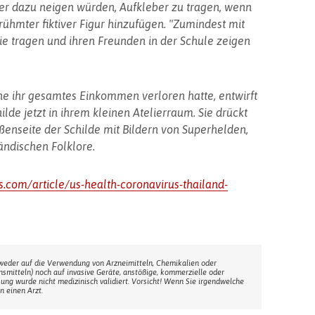
er dazu neigen würden, Aufkleber zu tragen, wenn
rühmter fiktiver Figur hinzufügen. "Zumindest mit
e tragen und ihren Freunden in der Schule zeigen
e ihr gesamtes Einkommen verloren hatte, entwirft
ilde jetzt in ihrem kleinen Atelierraum. Sie drückt
ußenseite der Schilde mit Bildern von Superhelden,
ändischen Folklore.
s.com/article/us-health-coronavirus-thailand-
weder auf die Verwendung von Arzneimitteln, Chemikalien oder
ensmitteln) noch auf invasive Geräte, anstößige, kommerzielle oder
sung wurde nicht medizinisch validiert. Vorsicht! Wenn Sie irgendwelche
n einen Arzt.