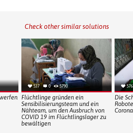
Check other similar solutions
537
0
5790
576
twerfen
Flüchtlinge gründen ein
Die Sch
Sensibilisierungsteam und ein
Robote
Nähteam, um den Ausbruch von
Corona
COVID 19 im Flüchtlingslager zu
bewältigen