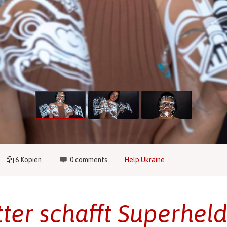
6
Kopien
0
comments
Help Ukraine
ter schafft Superhel