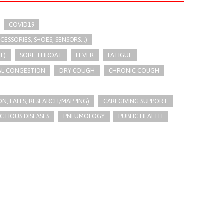
COVID19
SSORIES, SHOES, SENSORS...)
L)
SORE THROAT
FEVER
FATIGUE
AL CONGESTION
DRY COUGH
CHRONIC COUGH
N, FALLS, RESEARCH/MAPPING)
CAREGIVING SUPPORT
ECTIOUS DISEASES
PNEUMOLOGY
PUBLIC HEALTH