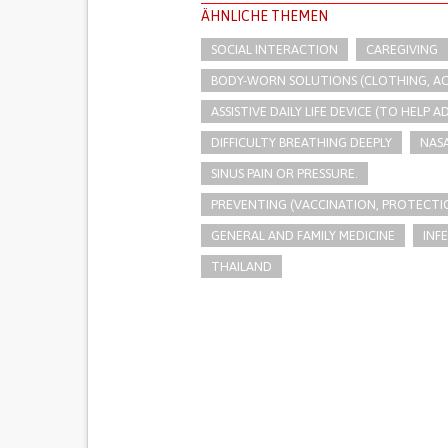
ÄHNLICHE THEMEN
SOCIAL INTERACTION
CAREGIVING
BODY-WORN SOLUTIONS (CLOTHING, ACCE
ASSISTIVE DAILY LIFE DEVICE (TO HELP AD
DIFFICULTY BREATHING DEEPLY
NAS
SINUS PAIN OR PRESSURE.
PREVENTING (VACCINATION, PROTECTIO
GENERAL AND FAMILY MEDICINE
INF
THAILAND