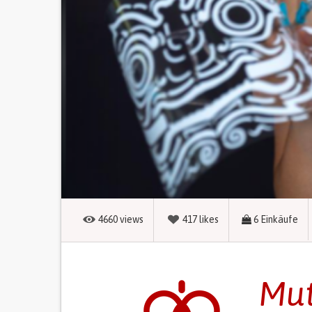
4660
views
417
likes
6
Einkäufe
Mut