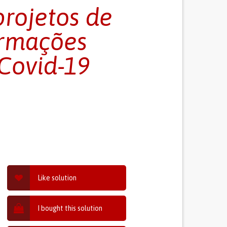
rojetos de
ormações
Covid-19
Like solution
I bought this solution