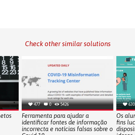
Check other similar solutions
477
0
5426
630
jetos
Ferramenta para ajudar a
Os alu
identificar fontes de informação
fins lu
incorrecta e notícias falsas sobre o
disposi