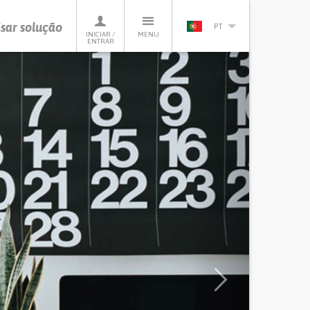
sar solução
PT
INICIAR /
MENU
ENTRAR
Next