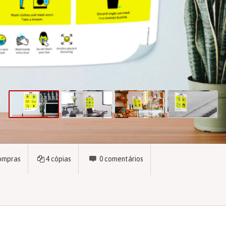
ompras
4
cópias
0
comentários