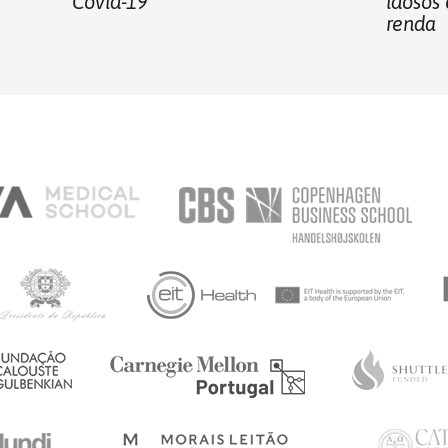
Covid-19
idosos
renda