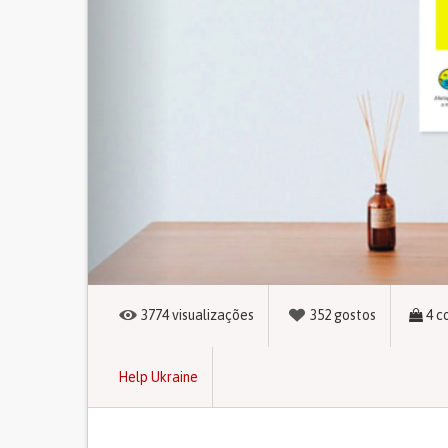
3774
visualizações
352
gostos
4
c
Help Ukraine