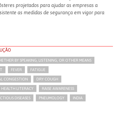
ôsteres projetados para ajudar as empresas a
sistente as medidas de segurança em vigor para
LUÇÃO
THER BY SPEAKING, LISTENING, OR OTHER MEANS
T
FEVER
FATIGUE
AL CONGESTION
DRY COUGH
 HEALTH LITERACY
RAISE AWARENESS
ECTIOUS DISEASES
PNEUMOLOGY
INDIA