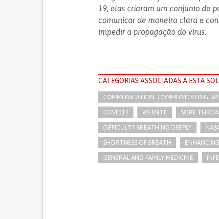
19, elas criaram um conjunto de p
comunicar de maneira clara e con
impedir a propagação do vírus.
CATEGORIAS ASSOCIADAS A ESTA SO
COMMUNICATION: COMMUNICATING, WHE
COVID19
WEBSITE
SORE THROA
DIFFICULTY BREATHING DEEPLY
NAS
SHORTNESS OF BREATH
ENHANCING
GENERAL AND FAMILY MEDICINE
INF