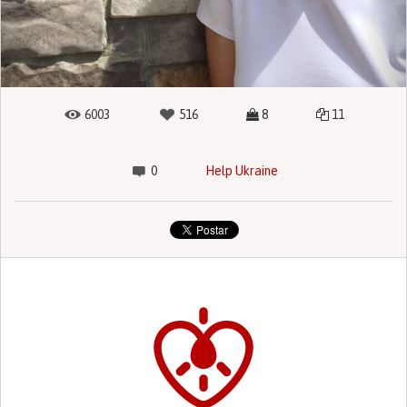
6003
516
8
11
0
Help Ukraine