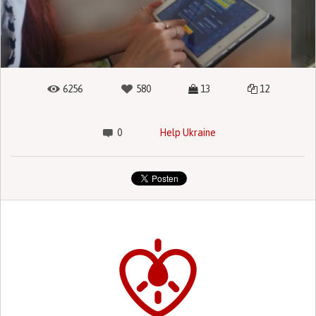
6256
580
13
12
0
Help Ukraine