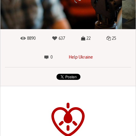
8890
637
22
25
0
Help Ukraine